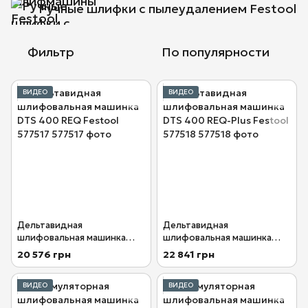
Ручные шлифки с пылеудалением Festool
Фильтр
По популярности
ВИДЕО
ВИДЕО
Дельтавидная
Дельтавидная
шлифовальная машинка
шлифовальная машинка
DTS 400 REQ Festool 577517
DTS 400 REQ-Plus Festool
20 576 грн
22 841 грн
577518
ВИДЕО
ВИДЕО