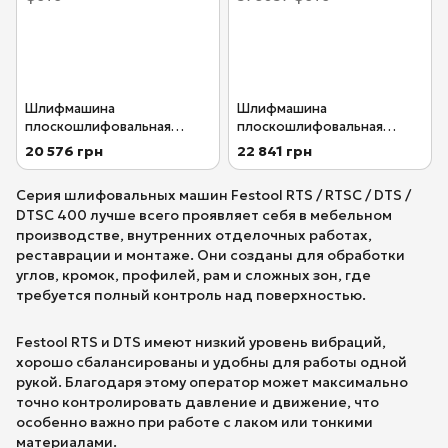
Шлифмашина
Шлифмашина
плоскошлифовальная
плоскошлифовальная
RUTSCHER RTS 400 REQ
RUTSCHER RTS 400 REQ-Plus
20 576 грн
22 841 грн
Festool 201224
Festool 576057
Серия шлифовальных машин Festool RTS / RTSC / DTS /
DTSC 400 лучше всего проявляет себя в мебельном
производстве, внутренних отделочных работах,
реставрации и монтаже. Они созданы для обработки
углов, кромок, профилей, рам и сложных зон, где
требуется полный контроль над поверхностью.
Festool RTS и DTS имеют низкий уровень вибраций,
хорошо сбалансированы и удобны для работы одной
рукой. Благодаря этому оператор может максимально
точно контролировать давление и движение, что
особенно важно при работе с лаком или тонкими
материалами.