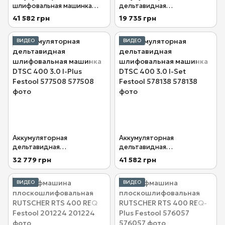
шлифовальная машинка
дельтавидная
Rutscher RTSC 400 3.0 I-Set
шлифовальная машинка
41 582 грн
19 735 грн
Festool 578133
DTSC 400-Basic Festool
577507
ВИДЕО
ВИДЕО
Аккумуляторная
Аккумуляторная
дельтавидная
дельтавидная
шлифовальная машинка
шлифовальная машинка
32 779 грн
41 582 грн
DTSC 400 3.0 I-Plus Festool
DTSC 400 3.0 I-Set Festool
577508
578138
ВИДЕО
ВИДЕО