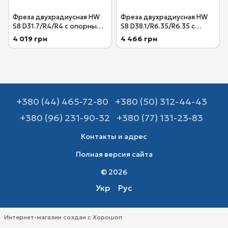
Фреза двухрадиусная HW
Фреза двухрадиусная HW
S8 D31.7/R4/R4 с опорным
S8 D38.1/R6.35/R6.35 с
подшипником хвостовик 8
опорным подшипником
4 019 грн
4 466 грн
мм Festool 491029
хвостовик 8 мм Festool
491030
+380 (44) 465-72-80
+380 (50) 312-44-43
+380 (96) 231-90-32
+380 (77) 131-23-83
Контакты и адрес
Полная версия сайта
© 2026
Укр
Рус
Интернет-магазин создан с Хорошоп