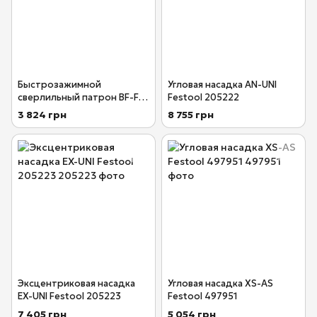
Быстрозажимной
Угловая насадка AN-UNI
сверлильный патрон BF-FX
Festool 205222
10 Festool 499949
3 824 грн
8 755 грн
Эксцентриковая насадка
Угловая насадка XS-AS
EX-UNI Festool 205223
Festool 497951
7 405 грн
5 054 грн