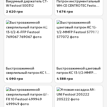
Вакуумный держатель CT-
Патрон инструментальный
W Festool 500312
WH-CE CENTROTEC Festool
492135
2 620 грн
1 676 грн
Быстрозажимной
Быстрозажимной цанговый
сверлильный патрон KC 13-
патрон KC 13-1/2-MMFP
1/2-K-FFP Festool 769067
Festool 577072
4 090 грн
4 588 грн