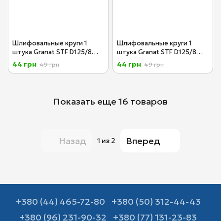
Шлифовальные круги 1
Шлифовальные круги 1
штука Granat STF D125/8
штука Granat STF D125/8
P180 GR/1 Festool 497171/1
P240 GR/1 Festool 497173/1
44 грн
44 грн
49 грн
49 грн
Показать еще 16 товаров
Назад
Вперед
1
из 2
+380 (44) 465-72-80
+380 (50) 312-44-43
+380 (96) 231-90-32
+380 (77) 131-23-83