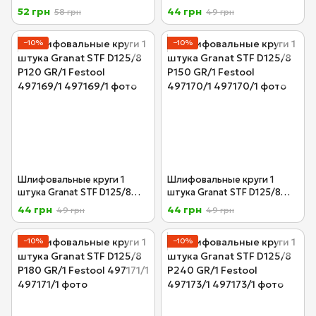
P80 GR/1 Festool 497167/1
P100 GR/1 Festool 497168/1
52 грн
44 грн
58 грн
49 грн
−10%
−10%
Шлифовальные круги 1
Шлифовальные круги 1
штука Granat STF D125/8
штука Granat STF D125/8
P120 GR/1 Festool 497169/1
P150 GR/1 Festool 497170/1
44 грн
44 грн
49 грн
49 грн
−10%
−10%