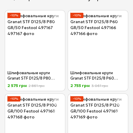
−10%
−10%
Шлифовальные круги
Шлифовальные круги
Granat STF D125/8 P80
Granat STF D125/8 P60
GR/50 Festool 497167
GR/50 Festool 497166
2 575 грн
2 755 грн
2 861 грн
3 061 грн
−10%
−10%