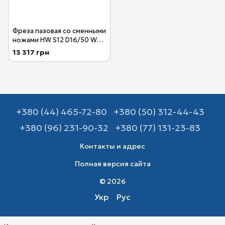
Фреза пазовая со сменными
ножами HW S12 D16/50 WP
Festool 497454
13 317 грн
+380 (44) 465-72-80
+380 (50) 312-44-43
+380 (96) 231-90-32
+380 (77) 131-23-83
Контакты и адрес
Полная версия сайта
© 2026
Укр
Рус