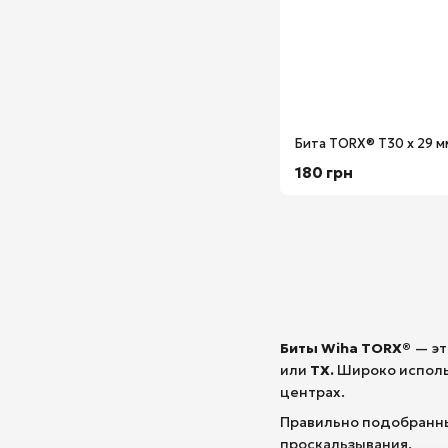
180 грн
Биты Wiha TORX®
— эт
или
TX.
Широко использ
центрах.
Правильно подобранны
проскальзывания.