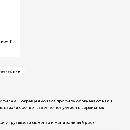
Бит TORX® Tamper Resistant с отверстием T40H х 50 мм Professional Wiha 20224
азать все
офилем. Сокращенно этот профиль обозначают как
T
шетах) и соответственно популярен в сервисных
ачу крутящего момента и минимальный риск