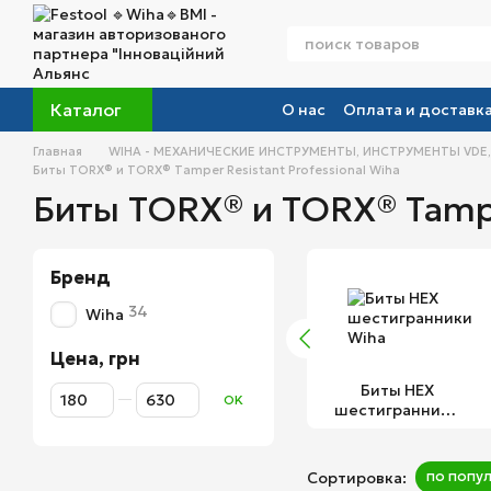
Перейти к основному контенту
Каталог
О нас
Оплата и доставк
Главная
WIHA - МЕХАНИЧЕСКИЕ ИНСТРУМЕНТЫ, ИНСТРУМЕНТЫ VDE,
Биты TORX® и TORX® Tamper Resistant Professional Wiha
Биты TORX® и TORX® Tampe
Бренд
34
Wiha
Цена, грн
Биты HEX
От Цена, грн
До Цена, грн
OK
шестигранники
Wiha
по попу
Сортировка: