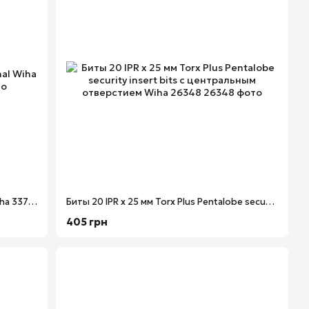
Бит Т15 х 90 мм TORX® Professional Wiha 33722 10394
Биты 20 IPR х 25 мм Torx Plus Pentalobe security insert bits с центральным отверстием Wiha 26348
405 грн