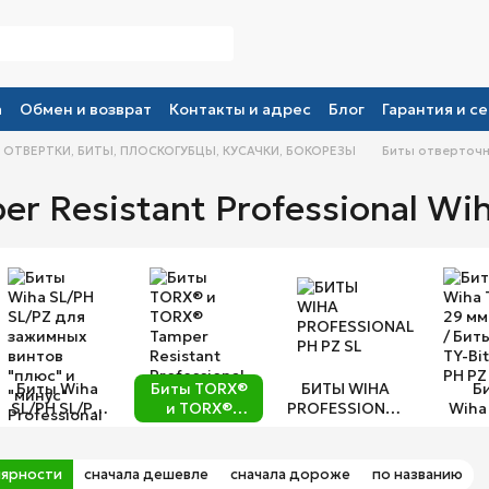
а
Обмен и возврат
Контакты и адрес
Блог
Гарантия и се
 ОТВЕРТКИ, БИТЫ, ПЛОСКОГУБЦЫ, КУСАЧКИ, БОКОРЕЗЫ
Биты отверточн
r Resistant Professional Wi
Биты Wiha
Биты TORX®
БИТЫ WIHA
Б
SL/PH SL/PZ
и TORX®
PROFESSIONAL
Wiha 
для
Tamper
PH PZ SL
29 мм 
зажимных
Resistant
Биты
винтов
Professional
TY-Bi
лярности
сначала дешевле
сначала дороже
по названию
"плюс" и
Wiha
PH