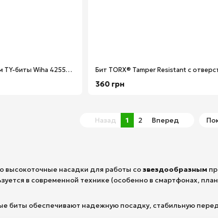
Бита TORX® T30 х 29 мм TY-биты Wiha 42550/1
360 грн
Назад
1
2
Вперед
Пок
о высокоточные насадки для работы со
звездообразным
пр
уется в современной технике (особенно в смартфонах, план
е биты обеспечивают надежную посадку, стабильную перед