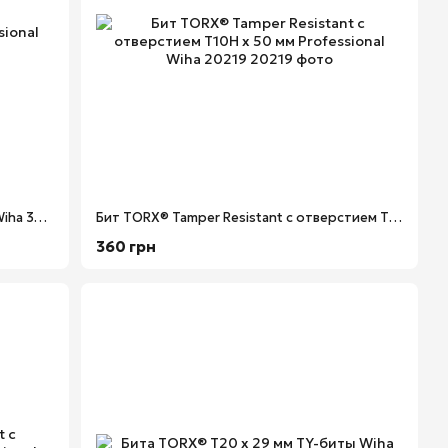
Бит Т30 х 150 мм TORX® Professional Wiha 33927
Бит TORX® Tamper Resistant с отверстием T10H х 50 мм Professional Wiha 20219
360 грн