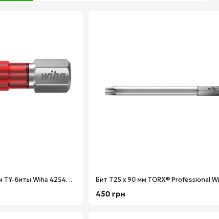
"минус"
Professional
Xeno-шлиц /
PH / PZ
Бита TORX® T25 х 29 мм TY-биты Wiha 42549/1
450 грн