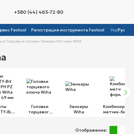
+380 (44) 465-72-80
рвис Festool
Регистрация инструмента Festool
Укр
Рус
ые Торцевые головки Зенкеры Метчики WIHA
ha
иты
Головки
Зенкеры
Комбинирова
TY-Bit
торцевого
Wiha
метчик-бит ф
PH PZ /
ключа Wiha
C 6,3
 Wiha
t 49 мм
Отображение:
 PZ