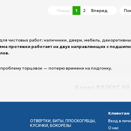
Назад
1
2
Вперед
Пок
для чистовых работ: наличники, двери, мебель, декоративн
тема протяжки работает на двух направляющих с подшипни
лов.
 проблему торцовок — потерю времени на подгонку.
Kapex KS/KSC 60
 сетевой (KS) и аккумуляторной (KSC) версиях.
Клиентам
ОТВЕРТКИ, БИТЫ, ПЛОСКОГУБЦЫ,
Вход в лич
КУСАЧКИ, БОКОРЕЗЫ
О нас