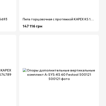
94693
Пила торцовочная с протяжкой KAPEX KS 120 REB-Set-UG Festool 575313
147 116 грн