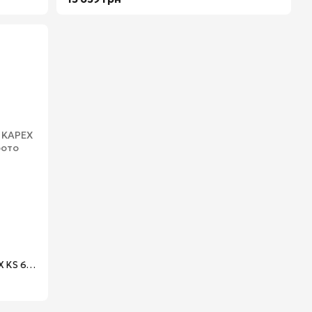
Пила торцовочная с протяжкой KAPEX KS 60 E Festool 561683