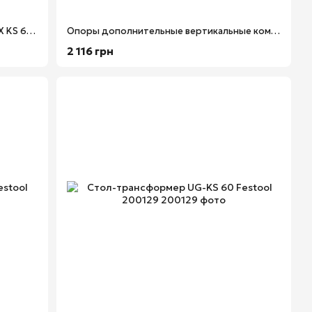
Пила торцовочная с протяжкой KAPEX KS 60 E-UG-Set/XL Festool 574789
Опоры дополнительные вертикальные комплект A-SYS-KS 60 Festool 500121
2 116 грн