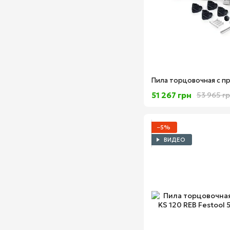
51 267 грн
53 965 г
−5%
ВИДЕО