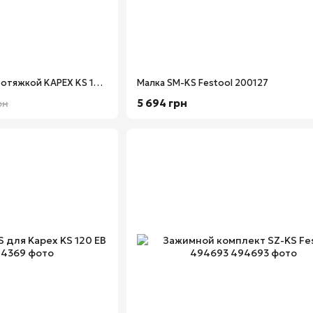
Пила торцовочная с протяжкой KAPEX KS 120 REB Festool 575302
Малка SM-KS Festool 200127
5 694 грн
рн