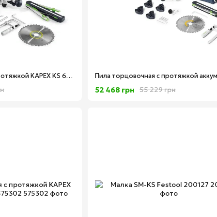
Пила торцовочная с протяжкой KAPEX KS 60 E-Set Festool 561728
52 468 грн
рн
55 229 грн