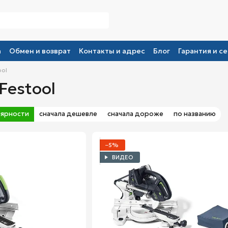
а
Обмен и возврат
Контакты и адрес
Блог
Гарантия и се
ool
Festool
лярности
сначала дешевле
сначала дороже
по названию
−5%
ВИДЕО