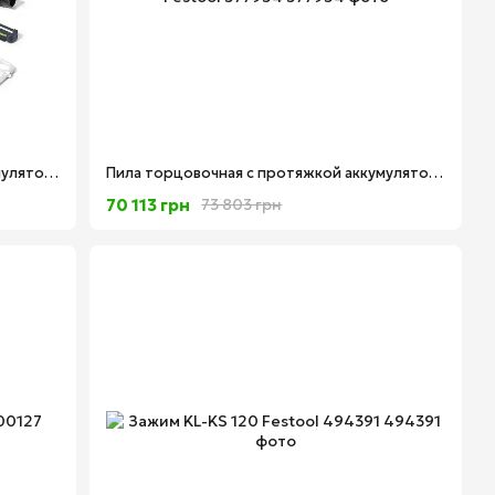
Пила торцовочная с протяжкой аккумуляторная KAPEX KSC 60 EB-Basic Festool 577775
Пила торцовочная с протяжкой аккумуляторная KAPEX KSC 60 EB 5.0 I-Plus Festool 577954
70 113 грн
73 803 грн