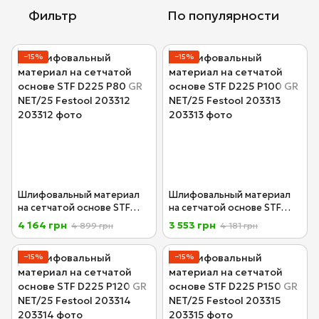
Фильтр
По популярности
−15%
−15%
Шлифовальный материал
Шлифовальный материал
на сетчатой основе STF
на сетчатой основе STF
D225 P80 GR NET/25 Festool
D225 P100 GR NET/25
4 164 грн
3 553 грн
4 899 грн
4 181 грн
203312
Festool 203313
−15%
−15%