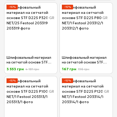
−15%
−15%
Шлифовальный материал
Шлифовальный материал
на сетчатой основе STF
на сетчатой основе STF
D225 P320 GR NET/25
D225 P80 GR NET/1 Festool
3 553 грн
167 грн
4 181 грн
196 грн
Festool 203319
203312/1
−15%
−15%