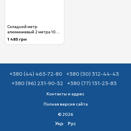
Складной метр
алюминиевый 2 метра 10
звеньев SILBER BMI
1 485 грн
961200044W
+380 (44) 465-72-80
+380 (50) 312-44-43
+380 (96) 231-90-32
+380 (77) 131-23-83
Контакты и адрес
Полная версия сайта
© 2026
Укр
Рус