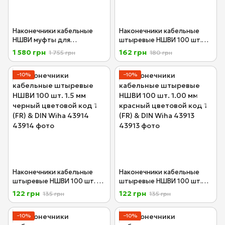
Наконечники кабельные
Наконечники кабельные
НШВИ муфты для
штыревые НШВИ 100 шт.
оконцевания двух жил 0.5 -
2.50 мм серый цветовой
1 580 грн
162 грн
1 755 грн
180 грн
2.5 мм² 400 шт. код 1 (FR)
код 1 (FR) Wiha 43915
Wiha 43900
−10%
−10%
Наконечники кабельные
Наконечники кабельные
штыревые НШВИ 100 шт. 1.5
штыревые НШВИ 100 шт.
мм черный цветовой код 1
1.00 мм красный цветовой
122 грн
122 грн
135 грн
135 грн
(FR) & DIN Wiha 43914
код 1 (FR) & DIN Wiha 43913
−10%
−10%