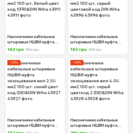
Наконечники кабельные
Наконечники кабельные
штыревые НШВИ муфта
штыревые НШВИ муфта
оконцевания жил 0.50 мм2
оконцевания жил 0.75 мм2
162 грн
162 грн
180 грн
180 грн
100 шт. белый цвет код
100 шт. серый цветовой
1(FR)&DIN Wiha 43911
код DIN Wiha 43996
−10%
−10%
Наконечники кабельные
Наконечники кабельные
штыревые НШВИ муфта
штыревые НШВИ муфта
оконцевания жил 2.50 мм2
оконцевания жил 4.00 мм2
162 грн
284 грн
180 грн
315 грн