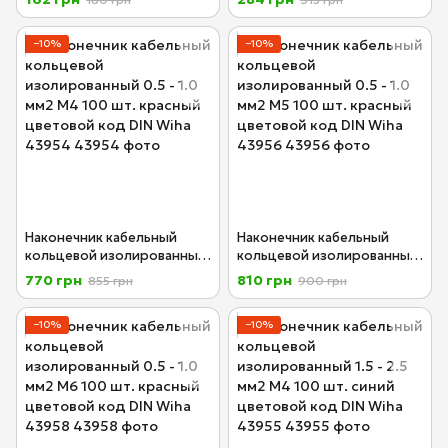
100 шт. синий цвет код
100 шт. серый цветкод 2
(DE)&DIN Wiha 43927
(DE)&DIN Wiha 43928
−10%
−10%
Наконечник кабельный
Наконечник кабельный
кольцевой изолированный
кольцевой изолированный
0.5 - 1.0 мм2 М4 100 шт.
0.5 - 1.0 мм2 М5 100 шт.
770 грн
810 грн
855 грн
900 грн
красный цветовой код DIN
красный цветовой код DIN
Wiha 43954
Wiha 43956
−10%
−10%