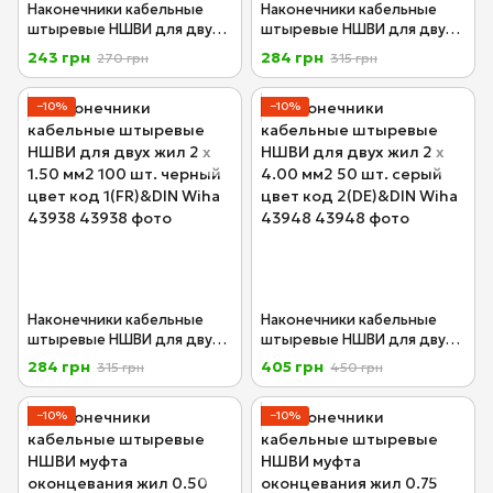
Наконечники кабельные
Наконечники кабельные
штыревые НШВИ для двух
штыревые НШВИ для двух
жил 2 х 0.75 мм2 100 шт.
жил 2 х 1.0 мм2 100 шт.
243 грн
284 грн
270 грн
315 грн
серый цветовой код DIN
красный цветовой код 1(FR)
Wiha 43951
Wiha 43937
−10%
−10%
Наконечники кабельные
Наконечники кабельные
штыревые НШВИ для двух
штыревые НШВИ для двух
жил 2 х 1.50 мм2 100 шт.
жил 2 х 4.00 мм2 50 шт.
284 грн
405 грн
315 грн
450 грн
черный цвет код 1(FR)&DIN
серый цвет код 2(DE)&DIN
Wiha 43938
Wiha 43948
−10%
−10%