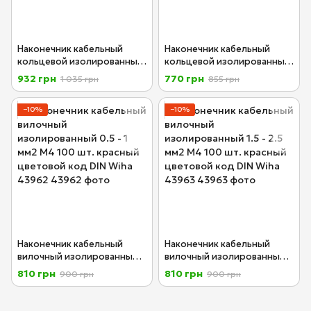
Наконечник кабельный
Наконечник кабельный
кольцевой изолированный
кольцевой изолированный
0.5 - 1.0 мм2 М6 100 шт.
1.5 - 2.5 мм2 М4 100 шт.
932 грн
770 грн
1 035 грн
855 грн
красный цветовой код DIN
синий цветовой код DIN
Wiha 43958
Wiha 43955
−10%
−10%
Наконечник кабельный
Наконечник кабельный
вилочный изолированный
вилочный изолированный
0.5 - 1 мм2 М4 100 шт.
1.5 - 2.5 мм2 М4 100 шт.
810 грн
810 грн
900 грн
900 грн
красный цветовой код DIN
красный цветовой код DIN
Wiha 43962
Wiha 43963