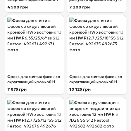
хвостовик 12 мм HW R3/D22
опорным подшипником HW
4 500 грн
7 200 грн
ss S12 Festool 492681
R 6.35/D44.7SS S12 Festool
492695
Фреза для снятия фасок со
Фреза для снятия фасок со
скругляющей кромкой HW
скругляющей кромкой HW
хвостовик 12 мм HW
хвостовик 12 мм HW R12.7
7 875 грн
10 125 грн
R6.35/25/6° ss S12 Festool
/25/18°SS S12 Festool
492671
492675