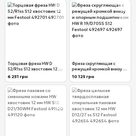
492683
Торцовая фреза HW D
Фреза скругляющая с
52/R1ss S12 хвостовик 12 мм
режущей кромкой внизу и
Festool 492701
опорным подшипником HW
6 251 грн
10 125 грн
R 19/D70SS S12 Festool
492697