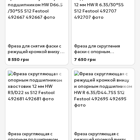
Фреза для снятия фаски с
Фреза для скругления
режущей кромкой внизу и
фаски с опорным
опорным подшипником HW
подшипником хвостовик 12
8 550 грн
7 650 грн
D66.5 /30°SS S12 Festool
мм HW R 6.35/30°SS
492667
S12 Festool 492707
Фреза скругляющая с
Фреза скругляющая с
опорным подшипником
режущей кромкой внизу и