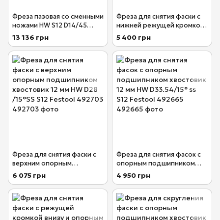
Фреза пазовая со сменными
Фреза для снятия фаски с
ножами HW S12 D14/45
нижней режущей кромкой
WM хвостовик 12 мм Festool
хвостовик 12 мм HW D23
13 136 грн
5 400 грн
491110
/15°SS S12 Festool 492663
Фреза для снятия фаски с
Фреза для снятия фасок с
верхним опорным
опорным подшипником
подшипником хвостовик 12
хвостовик 12 мм HW
6 075 грн
4 950 грн
мм HW D28 /15°SS S12
D33.54/15° ss S12 Festool
Festool 492703
492665