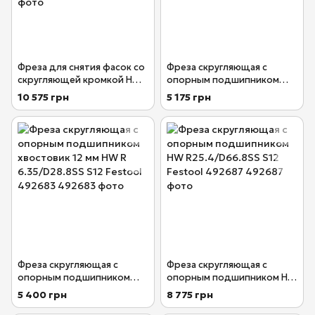
Фреза для снятия фасок со
Фреза скругляющая с
скругляющей кромкой HW
опорным подшипником
хвостовик 12 мм HW R12.7
хвостовик 12 мм HW R 5
10 575 грн
5 175 грн
/25/12°SS S12 Festool
/D26 SS S12 Festool 492682
492676
Фреза скругляющая с
Фреза скругляющая с
опорным подшипником
опорным подшипником HW
хвостовик 12 мм HW R
R25.4/D66.8SS S12 Festool
5 400 грн
8 775 грн
6.35/D28.8SS S12 Festool
492687