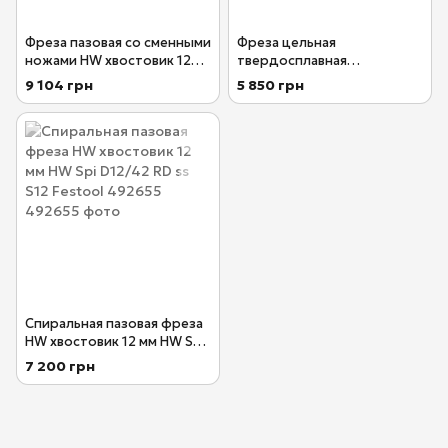
Фреза пазовая со сменными
Фреза цельная
ножами HW хвостовик 12
твердосплавная
мм HW S12 D21/30WM
спиральная пазовая
9 104 грн
5 850 грн
Festool 491120
хвостовик 12 мм HW D12/27
ss S12 Festool 492654
Спиральная пазовая фреза
HW хвостовик 12 мм HW Spi
D12/42 RD ss S12 Festool
7 200 грн
492655