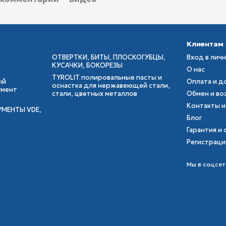
Клиентам
ОТВЕРТКИ, БИТЫ, ПЛОСКОГУБЦЫ,
Вход в лич
КУСАЧКИ, БОКОРЕЗЫ
О нас
TYROLIT полировальные пасты и
ый
Оплата и д
оснастка для нержавеющей стали,
умент
стали, цветных металлов
Обмен и во
Контакты и
УМЕНТЫ VDE,
Блог
Гарантия и 
Регистраци
Мы в соцсет