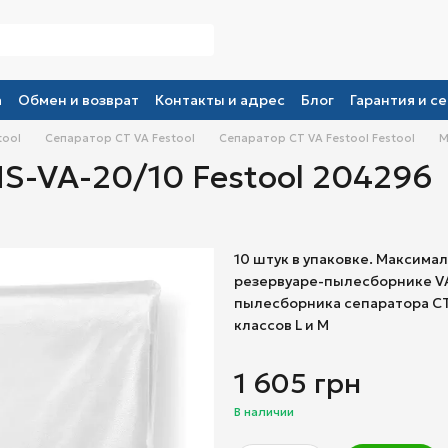
а
Обмен и возврат
Контакты и адрес
Блог
Гарантия и се
tool
Сепаратор СT VA Festool
Сепаратор СT VA Festool Festool
М
S-VA-20/10 Festool 204296
10 штук в упаковке. Максима
резервуаре-пылесборнике VA
пылесборника сепаратора CT
классов L и M
1 605 грн
В наличии