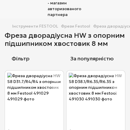
Інструменти FESTOOL
Фрези Festool
Фреза дворадіус
Фреза дворадіусна HW з опорним
підшипником хвостовик 8 мм
Фільтр
За популярністю