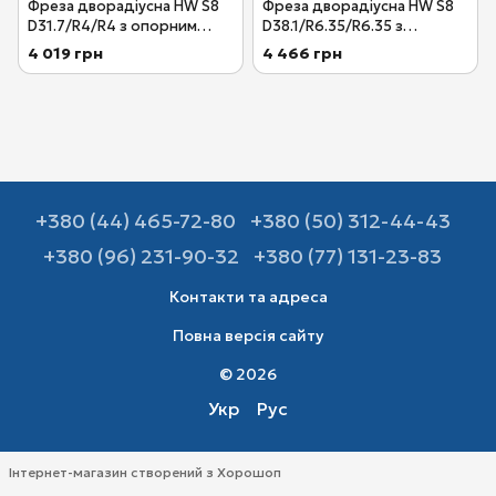
Фреза дворадіусна HW S8
Фреза дворадіусна HW S8
D31.7/R4/R4 з опорним
D38.1/R6.35/R6.35 з
підшипником хвостовик 8
опорним підшипником
4 019 грн
4 466 грн
мм Festool 491029
хвостовик 8 мм Festool
491030
+380 (44) 465-72-80
+380 (50) 312-44-43
+380 (96) 231-90-32
+380 (77) 131-23-83
Контакти та адреса
Повна версія сайту
© 2026
Укр
Рус
Інтернет-магазин створений з Хорошоп