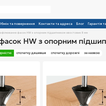
Обмін та повернення
Контакти та адреса
Блог
Гарантія т
офілювання фасок HW з опорним підшипником хвостовик 8 мм
фасок HW з опорним підшип
ярністю
спочатку дешевше
спочатку дорожчі
за назвою