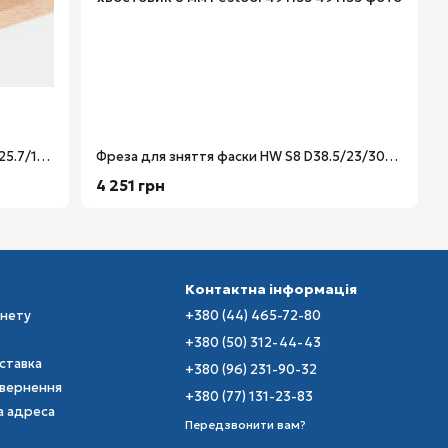
Фреза для зняття фаски HW S8 D25.7/25.7/15° з опорним підшипником хвостовик 8 мм Festool 491132
Фреза для зняття фаски HW S8 D38.5/23/30° з опорним підшипником хвостовик 8 мм Festool 491133
4 251 грн
Контактна інформація
інету
+380 (44) 465-72-80
+380 (50) 312-44-43
оставка
+380 (96) 231-90-32
овернення
+380 (77) 131-23-83
а адреса
Передзвонити вам?