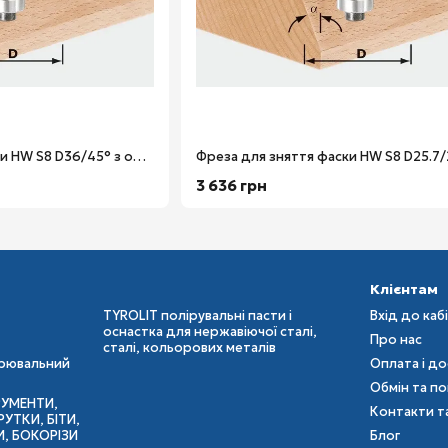
Фреза для зняття фаски HW S8 D36/45° з опорним підшипником хвостовик 8 мм Festool 491025
3 636 грн
Клієнтам
TYROLIT полірувальні пасти і
Вхід до каб
оснастка для нержавіючої сталі,
Про нас
сталі, кольорових металів
ірювальний
Оплата і д
Обмін та п
РУМЕНТИ,
Контакти т
УТКИ, БІТИ,
И, БОКОРІЗИ
Блог