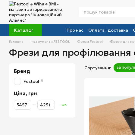
Перейти до основного контенту
Каталог
Про нас
Оплата і доставка
Головна
Інструменти FESTOOL
Фрези Festool
Фрези для пр
Фрези для профілювання 
за попул
Сортування:
Бренд
3
Festool
Ціна, грн
Від Ціна, грн
До Ціна, грн
ОК