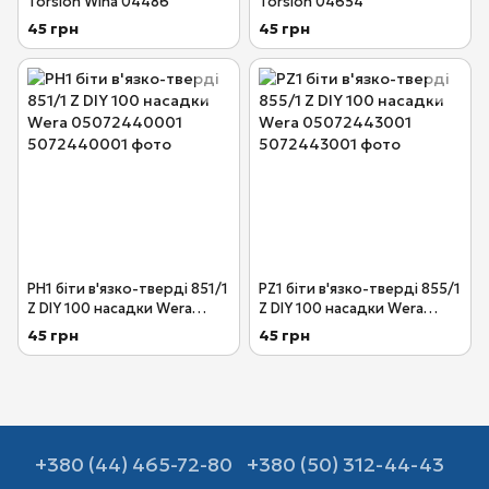
Torsion Wiha 04486
Torsion 04654
45 грн
45 грн
PH1 біти в'язко-тверді 851/1
PZ1 біти в'язко-тверді 855/1
Z DIY 100 насадки Wera
Z DIY 100 насадки Wera
05072440001
05072443001
45 грн
45 грн
+380 (44) 465-72-80
+380 (50) 312-44-43