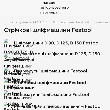
Інструменти FESTOOL
Шліфмашини Festool
Cтрічкові
Cтрічкові шліфмашини Festool
Шліфмашини D 90, D 125, D 150 Festool
Акумуляторні шліфмашини D 125, D 150
Festool
Прямокутні шліфмашини Festool
Cтрічкові шліфмашини Festool
Пневматичні шліфмашини Festool
Ручні шліфки з пиловидаленням Festool