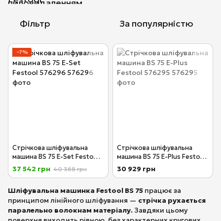
Фільтр
За популярністю
−7%
Стрічкова шліфувальна
Стрічкова шліфувальна
машина BS 75 E-Set Festool
машина BS 75 E-Plus Festool
576296
576295
37 542 грн
30 929 грн
40 368 грн
Шліфувальна машинка Festool BS 75
працює за
принципом лінійного шліфування —
стрічка рухається
паралельно волокнам матеріалу.
Завдяки цьому
поверхня виходить рівною, без характерних кругових