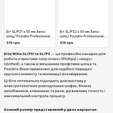
Біт SL/PZ1 х 50 мм Xeno-
Біт SL/PZ2 х 50 мм Xeno-
шліц/ Pozidriv Professional
шліц/ Pozidriv Professional
Wiha 32494
Wiha 32496
315 грн
315 грн
Біти Wiha SL/PH та SL/PZ
— це професійні насадки для
роботи з гвинтами типу «плюс» (Phillips) і «мінус»
(slotted), а також зі змішаними профілями шліца та
Pozidriv. Вони призначені для надійної передачі
крутного моменту та мінімізації зісковзування.
Ці біти оптимально підходять для монтажу у
електротехнічних розподільних шафах, блоках
запобіжників, клемниках та реле, де важлива точність і
максимальний контроль процесу.
Кожний розмір представлений у двох варіантах: