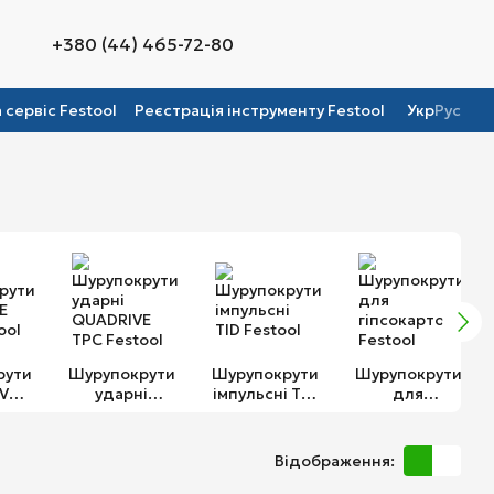
+380 (44) 465-72-80
а сервіс Festool
Реєстрація інструменту Festool
Укр
Рус
рути
Шурупокрути
Шурупокрути
Шурупокрути
VE
ударні
імпульсні TID
для
ool
QUADRIVE
Festool
гіпсокартону
TPC Festool
Festool
Відображення: