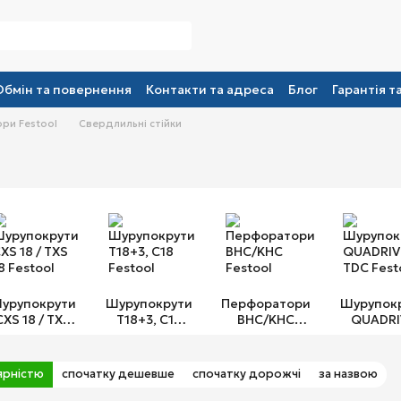
Обмін та повернення
Контакти та адреса
Блог
Гарантія т
ри Festool
Свердлильні стійки
урупокрути
Шурупокрути
Перфоратори
Шурупок
CXS 18 / TXS
T18+3, C18
BHC/KHC
QUADRI
18 Festool
Festool
Festool
TDC Fest
ярністю
спочатку дешевше
спочатку дорожчі
за назвою