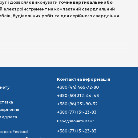
рут і дозволяє виконувати
точне вертикальне або
й електроінструмент на компактний свердлильний
блів, будівельних робіт та для серійного свердління
іння у деревині, металі та пластику. Завдяки компактній
Контактна інформація
вердлити торці деталей або робити серії однакових
інету
+380 (44) 465-72-80
 видимості робочої зони.
+380 (50) 312-44-43
ми та шурупокрутами Festool.
оставка
+380 (96) 231-90-32
 T 18 з кріпленням FastFix (не підходить до CXS/TXS)
овернення
+380 (77) 131-23-83
а адреса
Передзвонити вам?
ями — балками, панелями та елементами каркасних
+380 (77) 131-23-83
сервіс Festool
бокі отвори без відхилення.