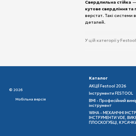
Свердлильна стійка
—
кутове свердління та
верстат. Такі системи 
деталей.
У цій категорії у Festo
MB 40
— це універсальн
конструкції її зручно в
Каталог
Різні упори та регулю
АКЦІЇ Festool 2026
отворів. За потреби д
© 2026
Інструменти FESTOOL
MB 40 є частиною сист
Мобільна версія
BMI - Професійний вим
інструмент
Сумісність з інструмен
WIHA - МЕХАНІЧНІ ІНСТ
ІНСТРУМЕНТИ VDE, ВИКР
ПЛОСКОГУБЦІ, КУСАЧК
Свердлильна стійка
GD
будівель. Вона забезпе