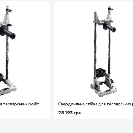
Свердлильна стійка для теслярських робіт GD 320 Festool 768768
28 193 грн