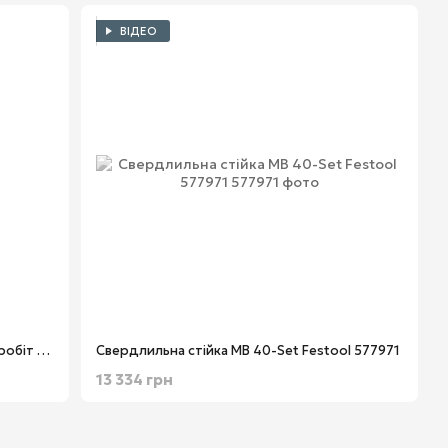
ВІДЕО
Свердлильна стійка для теслярських робіт GD 460 A Festool 769042
Свердлильна стійка MB 40-Set Festool 577971
13 334 грн