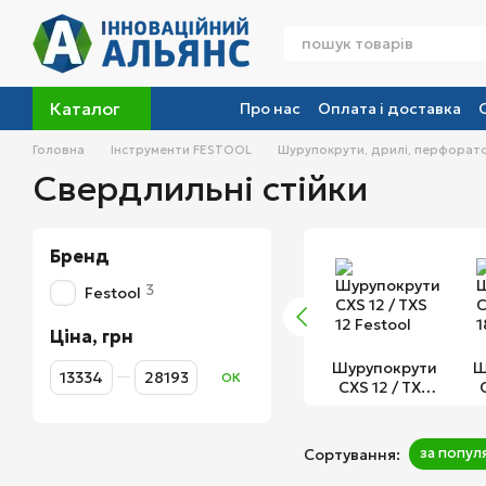
Перейти до основного контенту
Каталог
Про нас
Оплата і доставка
Головна
Інструменти FESTOOL
Шурупокрути, дрилі, перфорато
Свердлильні стійки
Бренд
3
Festool
Ціна, грн
Шурупокрути
Ш
Від Ціна, грн
До Ціна, грн
ОК
CXS 12 / TXS
12 Festool
за попул
Сортування: