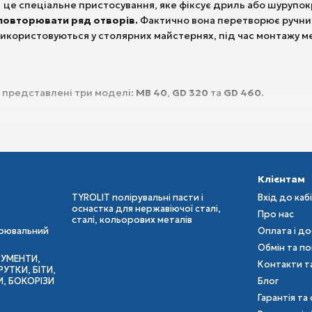
 це спеціальне пристосування, яке фіксує дриль або шурупок
 повторювати ряд отворів.
Фактично вона перетворює ручни
використовуються у столярних майстернях, під час монтажу ме
ol представлені три моделі:
MB 40
,
GD 320
та
GD 460
.
а свердлильна стійка, яка дозволяє виконувати точне свердл
икористовувати як у майстерні, так і безпосередньо на об’єкті.
Клієнтам
вання глибини допомагають виконувати вертикальні отвори, с
TYROLIT полірувальні пасти і
Вхід до каб
о опорної плити можна підключити пиловидалення для кращої
оснастка для нержавіючої сталі,
Про нас
сталі, кольорових металів
еми FastFix, тому добре поєднується з акумуляторними дриля
ірювальний
Оплата і д
тами Festool
: CXS/TXS 12, CXS/TXS 18, TPC 18/4, TDC 18/4, C 18,
Обмін та п
РУМЕНТИ,
Контакти т
УТКИ, БІТИ,
И, БОКОРІЗИ
Блог
 320
створена для робіт з великими дерев’яними конструкці
Гарантія та 
чує точне позиціонування свердла і дозволяє виконувати гли