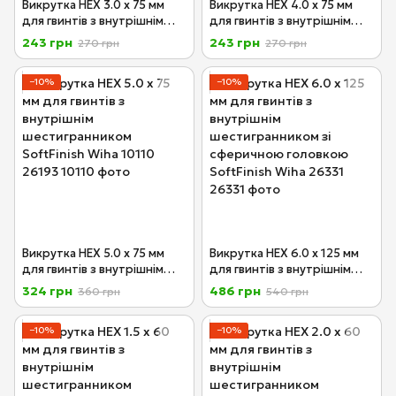
Викрутка HEX 3.0 х 75 мм
Викрутка HEX 4.0 х 75 мм
для гвинтів з внутрішнім
для гвинтів з внутрішнім
шестигранником SoftFinish
шестигранником SoftFinish
243 грн
243 грн
270 грн
270 грн
Wiha 26191
Wiha 26192 10109
−10%
−10%
Викрутка HEX 5.0 х 75 мм
Викрутка HEX 6.0 х 125 мм
для гвинтів з внутрішнім
для гвинтів з внутрішнім
шестигранником SoftFinish
шестигранником зі
324 грн
486 грн
360 грн
540 грн
Wiha 10110
сферичною головкою
SoftFinish Wiha 26331
−10%
−10%