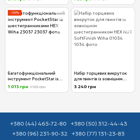
Wiha 26190 10108
сферичною головкою
SoftFinish Wiha 26332
−10%
Багатофункціональний
Набір торцевих викруток
інструмент PocketStar із
для гвинтів із зовнішнім
шестигранниками HEX Wiha
шестигранником HEX NUT
1 013 грн
3 240 грн
1 125 грн
23037
SoftFinish Wiha 01034
+380 (44) 465-72-80
+380 (50) 312-44-43
+380 (96) 231-90-32
+380 (77) 131-23-83