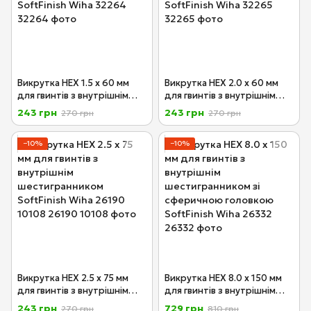
Викрутка HEX 1.5 х 60 мм
Викрутка HEX 2.0 х 60 мм
для гвинтів з внутрішнім
для гвинтів з внутрішнім
шестигранником SoftFinish
шестигранником SoftFinish
243 грн
243 грн
270 грн
270 грн
Wiha 32264
Wiha 32265
−10%
−10%
Викрутка HEX 2.5 х 75 мм
Викрутка HEX 8.0 х 150 мм
для гвинтів з внутрішнім
для гвинтів з внутрішнім
шестигранником SoftFinish
шестигранником зі
243 грн
729 грн
270 грн
810 грн