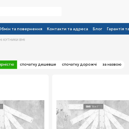
Обмін та повернення
Контакти та адреса
Блог
Гарантія т
І КУТНИКИ BMI
ярністю
спочатку дешевше
спочатку дорожчі
за назвою