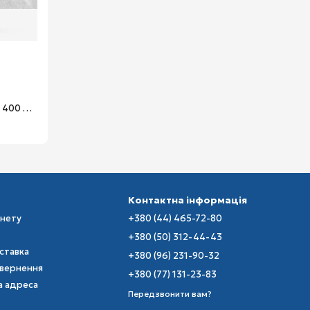
Столярний кутник столярний кутомір 400 мм х 150 мм 8 в 1 BMI 716400182
Контактна інформація
інету
+380 (44) 465-72-80
+380 (50) 312-44-43
оставка
+380 (96) 231-90-32
овернення
+380 (77) 131-23-83
а адреса
Передзвонити вам?