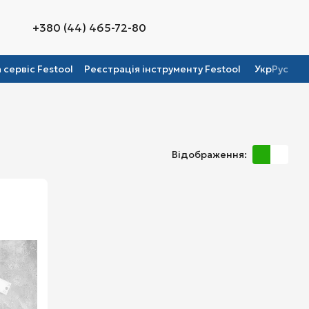
+380 (44) 465-72-80
а сервіс Festool
Реєстрація інструменту Festool
Укр
Рус
Відображення: