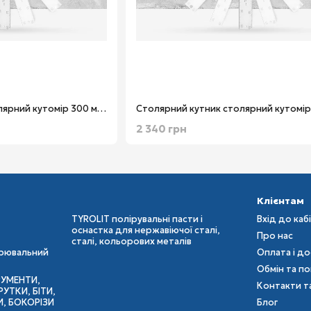
Столярний кутник столярний кутомір 300 мм х 120 мм 8 в 1 BMI 716300162
2 340 грн
Клієнтам
TYROLIT полірувальні пасти і
Вхід до каб
оснастка для нержавіючої сталі,
Про нас
сталі, кольорових металів
ірювальний
Оплата і д
Обмін та п
РУМЕНТИ,
Контакти т
УТКИ, БІТИ,
И, БОКОРІЗИ
Блог