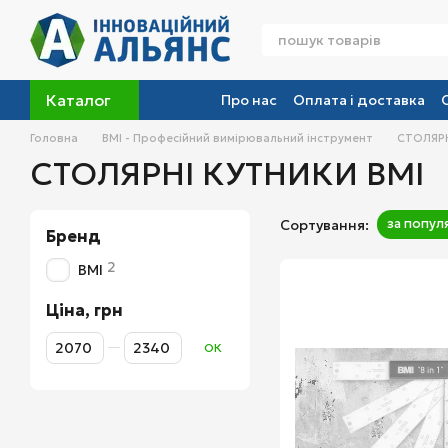
Перейти до основного контенту
Каталог
Про нас
Оплата і доставка
Головна
BMI - Професійний вимірювальний інструмент
СТОЛЯРН
СТОЛЯРНІ КУТНИКИ BMI
за попул
Сортування:
Бренд
2
BMI
Ціна, грн
Від Ціна, грн
До Ціна, грн
ОК