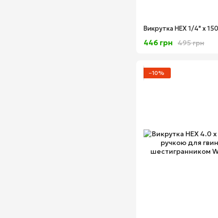
446 грн
495 грн
−10%