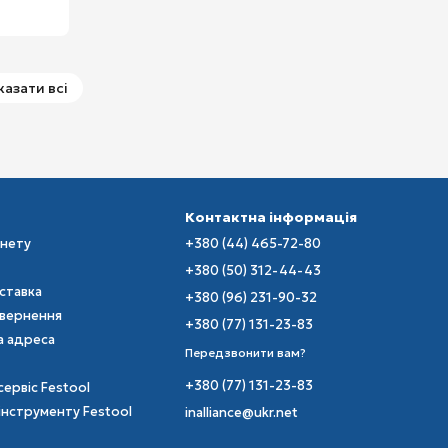
казати всі
Контактна інформація
інету
+380 (44) 465-72-80
+380 (50) 312-44-43
оставка
+380 (96) 231-90-32
овернення
+380 (77) 131-23-83
а адреса
Передзвонити вам?
+380 (77) 131-23-83
сервіс Festool
інструменту Festool
inalliance@ukr.net