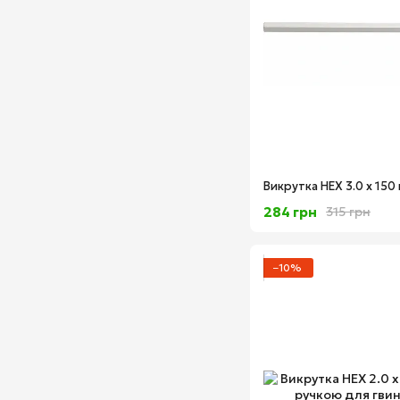
284 грн
315 грн
−10%