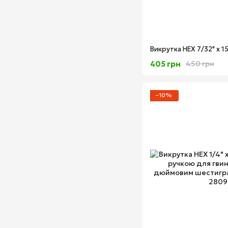
405 грн
450 грн
−10%