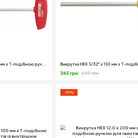
Викрутка HEX 3.0 x 150 мм з Т-подібною ручкою для гвинтів із внутрішнім шестигранником Wiha 00909
365 грн
405 грн
−10%