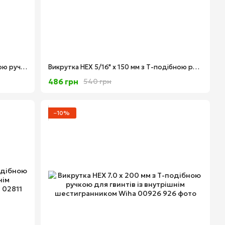
Викрутка HEX 6.0 x 200 мм з Т-подібною ручкою для гвинтів із внутрішнім шестигранником Wiha 00923
Викрутка HEX 5/16" x 150 мм з Т-подібною ручкою для гвинтів із внутрішнім дюймовим шестигранником Wiha 02810
486 грн
540 грн
−10%