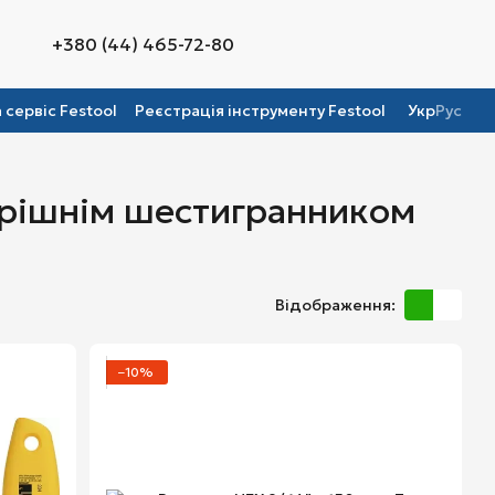
+380 (44) 465-72-80
а сервіс Festool
Реєстрація інструменту Festool
Укр
Рус
утрішнім шестигранником
Відображення:
−10%