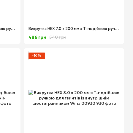
Викрутка HEX 3/8" x 150 мм з Т-подібною ручкою для гвинтів із внутрішнім дюймовим шестигранником Wiha 02811
Викрутка HEX 7.0 x 200 мм з Т-подібною ручкою для гвинтів із внутрішнім шестигранником Wiha 00926
486 грн
540 грн
−10%