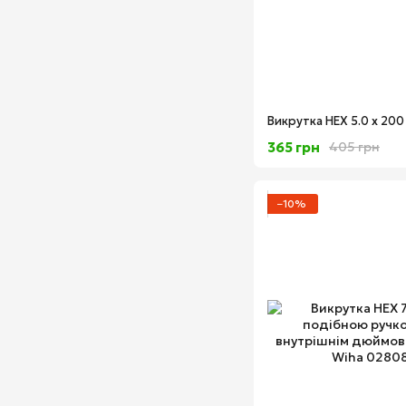
365 грн
405 грн
−10%