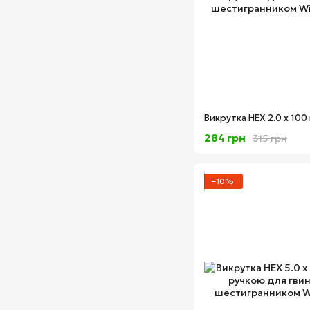
284 грн
315 грн
−10%