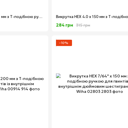
Викрутка HEX 1/4" x 150 мм з Т-подібною ручкою для гвинтів із внутрішнім дюймовим шестигранником Wiha 02809
284 грн
315 грн
−10%