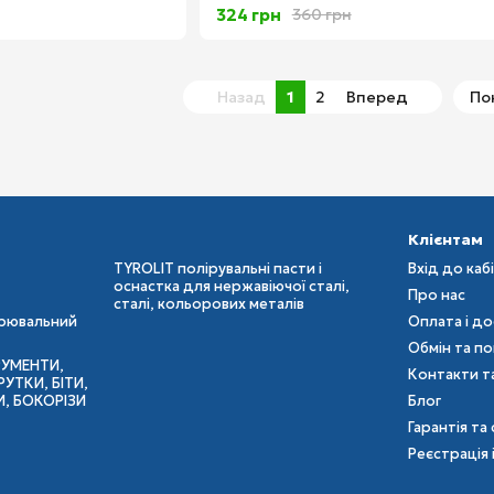
324 грн
360 грн
Назад
1
2
Вперед
По
Клієнтам
TYROLIT полірувальні пасти і
Вхід до каб
оснастка для нержавіючої сталі,
Про нас
сталі, кольорових металів
ірювальний
Оплата і д
Обмін та п
РУМЕНТИ,
Контакти т
УТКИ, БІТИ,
И, БОКОРІЗИ
Блог
Гарантія та 
Реєстрація 