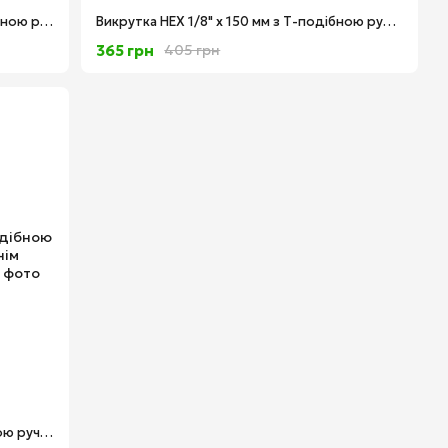
Викрутка HEX 7/64" x 150 мм з Т-подібною ручкою для гвинтів із внутрішнім дюймовим шестигранником Wiha 02803
Викрутка HEX 1/8" x 150 мм з Т-подібною ручкою для гвинтів із внутрішнім дюймовим шестигранником Wiha 02804
365 грн
405 грн
Викрутка HEX 3.0 x 200 мм з Т-подібною ручкою для гвинтів із внутрішнім шестигранником Wiha 00910