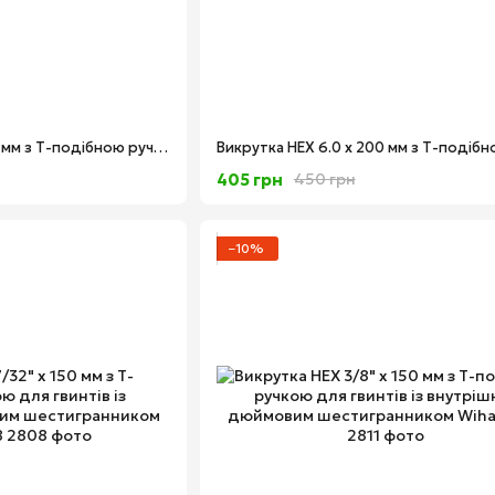
Викрутка HEX 5.0 x 200 мм з Т-подібною ручкою для гвинтів із внутрішнім шестигранником Wiha 00918
405 грн
450 грн
−10%