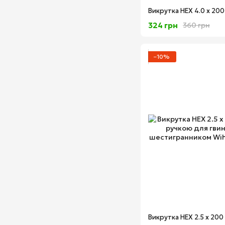
324 грн
360 грн
−10%