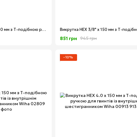
Викрутка HEX 7/32" x 150 мм з Т-подібною ручкою для гвинтів із внутрішнім дюймовим шестигранником Wiha 02808
851 грн
945 грн
−10%