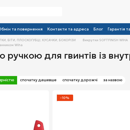
Обмін та повернення
Контакти та адреса
Блог
Гарантія т
КИ, БІТИ, ПЛОСКОГУБЦІ, КУСАЧКИ, БОКОРІЗИ
Викрутки SOFTFINISH WIHA
ранником Wiha
ю ручкою для гвинтів із вн
ярністю
спочатку дешевше
спочатку дорожчі
за назвою
−10%