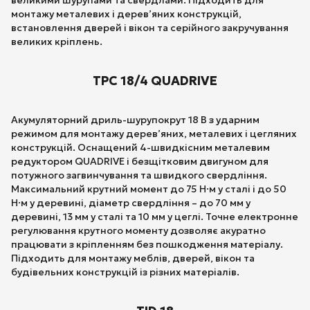
монтажу металевих і дерев’яних конструкцій,
встановлення дверей і вікон та серійного закручування
великих кріплень.
TPC 18/4 QUADRIVE
Акумуляторний дриль-шурупокрут 18 В з ударним
режимом для монтажу дерев’яних, металевих і цегляних
конструкцій. Оснащений 4-швидкісним металевим
редуктором QUADRIVE і безщітковим двигуном для
потужного загвинчування та швидкого свердління.
Максимальний крутний момент до 75 Н·м у сталі і до 50
Н·м у деревині, діаметр свердління – до 70 мм у
деревині, 13 мм у сталі та 10 мм у цеглі. Точне електронне
регулювання крутного моменту дозволяє акуратно
працювати з кріпленням без пошкодження матеріалу.
Підходить для монтажу меблів, дверей, вікон та
будівельних конструкцій із різних матеріалів.