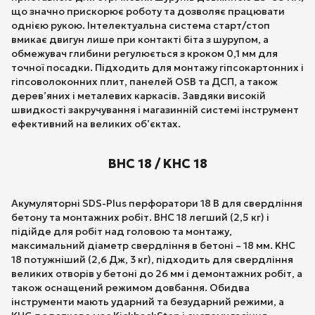
що значно прискорює роботу та дозволяє працювати
однією рукою. Інтелектуальна система старт/стоп
вмикає двигун лише при контакті біта з шурупом, а
обмежувач глибини регулюється з кроком 0,1 мм для
точної посадки. Підходить для монтажу гіпсокартонних і
гіпсоволоконних плит, панелей OSB та ДСП, а також
дерев’яних і металевих каркасів. Завдяки високій
швидкості закручування і магазинній системі інструмент
ефективний на великих об’єктах.
BHC 18 / KHC 18
Акумуляторні SDS-Plus перфоратори 18 В для свердління
бетону та монтажних робіт. BHC 18 легший (2,5 кг) і
підійде для робіт над головою та монтажу,
максимальний діаметр свердління в бетоні – 18 мм. KHC
18 потужніший (2,6 Дж, 3 кг), підходить для свердління
великих отворів у бетоні до 26 мм і демонтажних робіт, а
також оснащений режимом довбання. Обидва
інструменти мають ударний та безударний режими, а