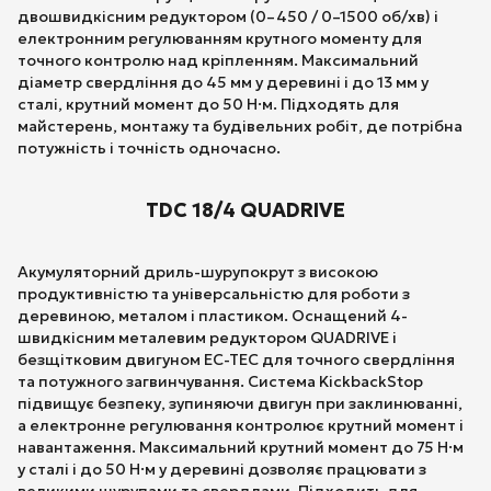
двошвидкісним редуктором (0–450 / 0–1500 об/хв) і
електронним регулюванням крутного моменту для
точного контролю над кріпленням. Максимальний
діаметр свердління до 45 мм у деревині і до 13 мм у
сталі, крутний момент до 50 Н·м. Підходять для
майстерень, монтажу та будівельних робіт, де потрібна
потужність і точність одночасно.
TDC 18/4 QUADRIVE
Акумуляторний дриль-шурупокрут з високою
продуктивністю та універсальністю для роботи з
деревиною, металом і пластиком. Оснащений 4-
швидкісним металевим редуктором QUADRIVE і
безщітковим двигуном EC-TEC для точного свердління
та потужного загвинчування. Система KickbackStop
підвищує безпеку, зупиняючи двигун при заклинюванні,
а електронне регулювання контролює крутний момент і
навантаження. Максимальний крутний момент до 75 Н·м
у сталі і до 50 Н·м у деревині дозволяє працювати з
великими шурупами та свердлами. Підходить для