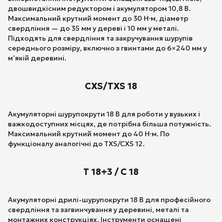
двошвидкісним редуктором і акумулятором 10,8 В.
Максимальний крутний момент до 30 Н·м, діаметр
свердління — до 35 мм у дереві і 10 мм у металі.
Підходять для свердління та закручування шурупів
середнього розміру, включно з гвинтами до 6×240 мм у
м’якій деревині.
CXS/TXS 18
Акумуляторні шурупокрути 18 В для роботи у вузьких і
важкодоступних місцях, де потрібна більша потужність.
Максимальний крутний момент до 40 Н·м. По
функціоналу аналогічні до TXS/CXS 12.
T 18+3 / C 18
Акумуляторні дрилі-шурупокрути 18 В для професійного
свердління та загвинчування у деревині, металі та
монтажних конструкціях. Інструменти оснащені