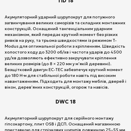
TID 18
Акумуляторний ударний шурупокрут для потужного
загвинчування великих саморізів та складних монтажних
конструкцій. Оснащений тангенціальним ударним
механізмом, який передає крутний момент без різких
ривків на руку, та трьома швидкостями із режимом T-
Modus для оптимальної роботи з кріпленням. Швидкість
холостого ходу до 3200 об/хв і частота ударів до 4500
уд/хв дозволяють ефективно закручувати кріплення
великих розмірів (до 8 × 220 мм у м’якій деревині).
Безщітковий двигун EC-TEC забезпечує крутний момент
до 180 Н·м для стабільної роботи навіть під високим
навантаженням. Підходить для монтажу меблів, дверей і
вікон, дерев’яних конструкцій, огорож та навісів.
DWC 18
Акумуляторний шурупокрут для серійного монтажу
гіпсокартону, плит OSB і ДСП. Оснащений магазинною
приставкою для стрічкових шурупів довжиною 25–55 мм,