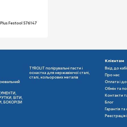
Plus Festool 576147
Клієнтам
TYROLIT полірувальні пасти і
Вхід до каб
оснастка для нержавіючої сталі,
Про нас
сталі, кольорових металів
ірювальний
Оплата і д
Обмін та п
РУМЕНТИ,
Контакти т
УТКИ, БІТИ,
И, БОКОРІЗИ
Блог
Гарантія та 
Реєстрація 