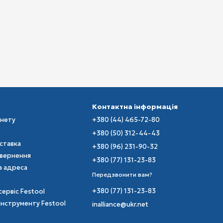
Контактна інформація
інету
+380 (44) 465-72-80
+380 (50) 312-44-43
оставка
+380 (96) 231-90-32
овернення
+380 (77) 131-23-83
а адреса
Передзвонити вам?
+380 (77) 131-23-83
сервіс Festool
інструменту Festool
inalliance@ukr.net