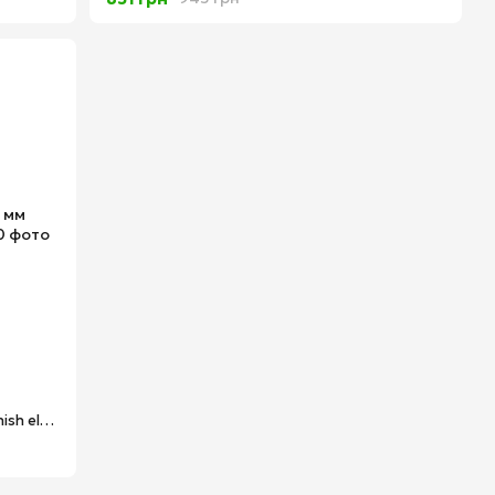
Шліцева викрутка SL 2.5 x 75 мм SoftFinish electric Wiha 00820