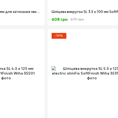
Викрутка SL/PZ 2 х 100 мм для затискних гвинтів "плюс" і "мінус" SoftFinish electric slimFix Xeno Wiha 36330
608 грн
675 грн
−10%