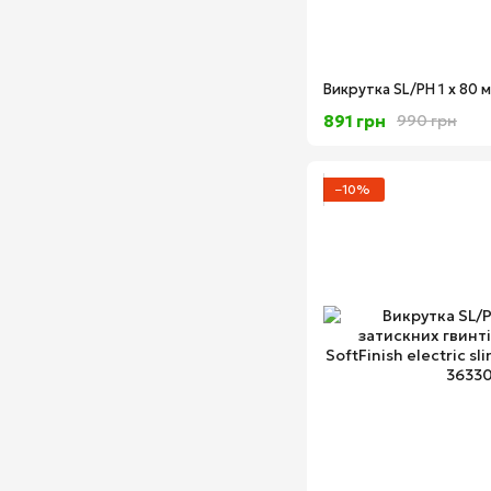
891 грн
990 грн
−10%