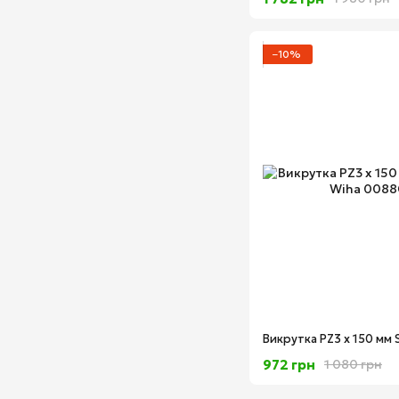
−10%
972 грн
1 080 грн