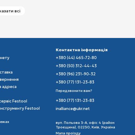
казати всі
Контактна інформація
інету
+380 (44) 465-72-80
+380 (50) 312-44-43
оставка
+380 (96) 231-90-32
овернення
+380 (77) 131-23-83
а адреса
Передзвонити вам?
+380 (77) 131-23-83
сервіс Festool
інструменту Festool
inalliance@ukr.net
режах
вул. Польова 3-А, офіс 4 (район
Троєщина), 02230, Київ, Україна
Мапа проїзду