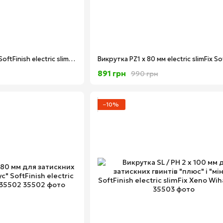
Викрутка PH2 х 100 мм SoftFinish electric slimFix Wiha 35394
891 грн
990 грн
−10%