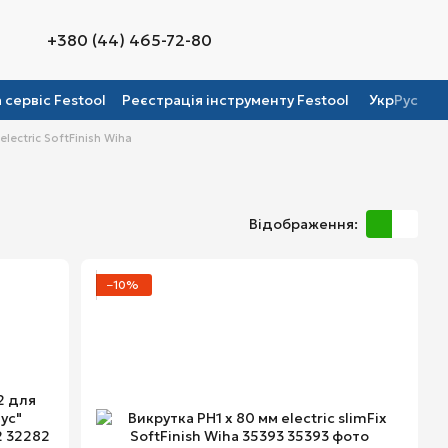
+380 (44) 465-72-80
а сервіс Festool
Реєстрація інструменту Festool
Укр
Рус
lectric SoftFinish Wiha
Відображення:
−10%