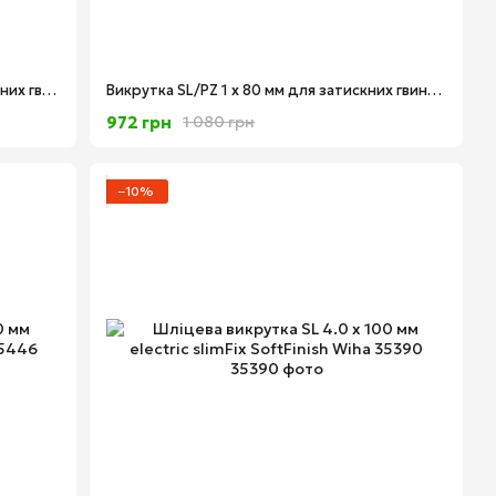
Викрутка SL / PH 2 х 100 мм для затискних гвинтів "плюс" і "мінус" SoftFinish electric slimFix Xeno Wiha 35503
Викрутка SL/PZ 1 х 80 мм для затискних гвинтів "плюс" і "мінус" SoftFinish electric slimFix Xeno Wiha 36329
972 грн
1 080 грн
−10%