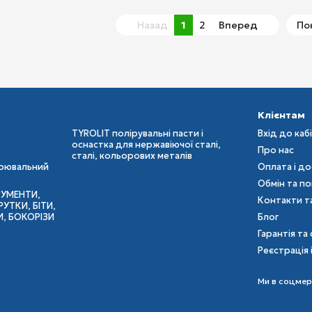
Назад
1
2
Вперед
По
Клієнтам
TYROLIT полірувальні пасти і
Вхід до каб
оснастка для нержавіючої сталі,
Про нас
сталі, кольорових металів
ірювальний
Оплата і д
Обмін та п
РУМЕНТИ,
Контакти т
УТКИ, БІТИ,
И, БОКОРІЗИ
Блог
Гарантія та 
Реєстрація 
Ми в соцме