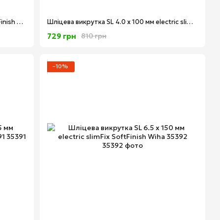
Шліцева викрутка SL 3.5 x 100 мм SoftFinish electric slimFix Wiha 35446
Шліцева викрутка SL 4.0 x 100 мм electric slimFix SoftFinish Wiha 35390
729 грн
810 грн
−10%