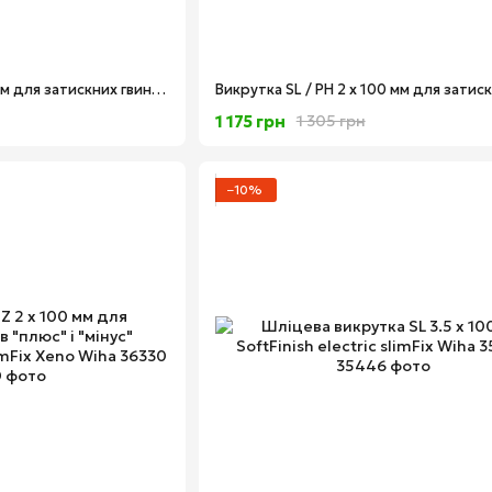
Викрутка SL/PH 1 х 80 мм для затискних гвинтів "плюс" і "мінус" SoftFinish electric slimFix Xeno Wiha 35502
1 175 грн
1 305 грн
−10%