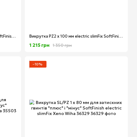
Викрутка PZ1 х 80 мм electric slimFix SoftFinish Wiha 35395
Викрутка PZ2 х 100 мм electric slimFix SoftFinish Wiha 35396
1 215 грн
1 350 грн
−10%