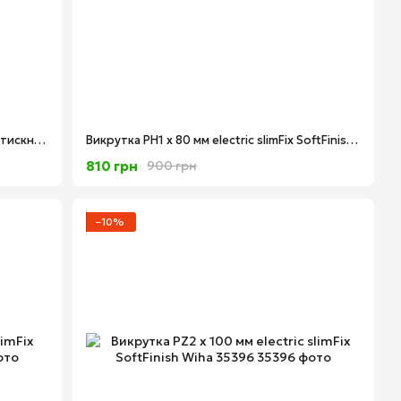
Набір викруток SL/PZ 1 і SL/PZ 2 для затискних гвинтів "плюс" і "мінус" SoftFinish electric Xeno Wiha 32282
Викрутка PH1 х 80 мм electric slimFix SoftFinish Wiha 35393
810 грн
900 грн
−10%