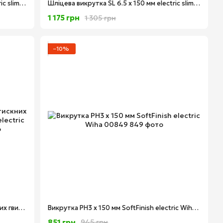
Шліцева викрутка SL 5.5 х 125 мм electric slimFix SoftFinish Wiha 35391
Шліцева викрутка SL 6.5 x 150 мм electric slimFix SoftFinish Wiha 35392
1 175 грн
1 305 грн
−10%
Викрутка SL/PH2 х 100 мм для затискних гвинтів "плюс" і "мінус" SoftFinish electric Xeno Wiha 30715
Викрутка PH3 х 150 мм SoftFinish electric Wiha 00849
851 грн
945 грн