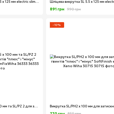
Шліцева викрутка SL 4.5 х 125 мм electric slimFix SoftFinish Wiha 35501
891 грн
990 грн
−10%
Набір викруток 3.5 x 100 мм та SL/PZ 2 для затискних гвинтів "плюс" і "мінус" SoftFinish electric slimFixWiha 36333
770 грн
855 грн