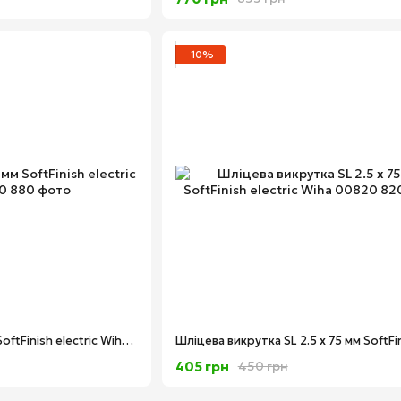
−10%
Викрутка PZ3 х 150 мм SoftFinish electric Wiha 00880
405 грн
450 грн