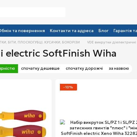
Обмін та повернення
Контакти та адреса
Блог
Гарантія т
КИ, БІТИ, ПЛОСКОГУБЦІ, КУСАЧКИ, БОКОРІЗИ
VDE викрутки діелектричні e
electric SoftFinish Wiha
ярністю
спочатку дешевше
спочатку дорожчі
за назвою
−10%