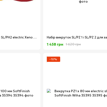
Набір викруток SL/PH1 і SL/PH2 electric Xeno для затискних гвинтів "плюс" і "мінус" SoftFinish Wiha 32281
1 458 грн
1 620 грн
−10%