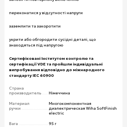
переконатися у відсутності напруги
заземлити та закоротити
укрити або обгородити сусідні деталі, що
знаходяться під напругою
Сертифіковані Інститутом контролю та
сертифікації VDE та пройшли індивідуальні
випробування відповідно до міжнародного
стандарту IEC 60900
Страна
производитель
Німеччина
Материал
Многокомпонентная
ручки
диэлектрическая Wiha SoftFinish
electric
Вага
95 г