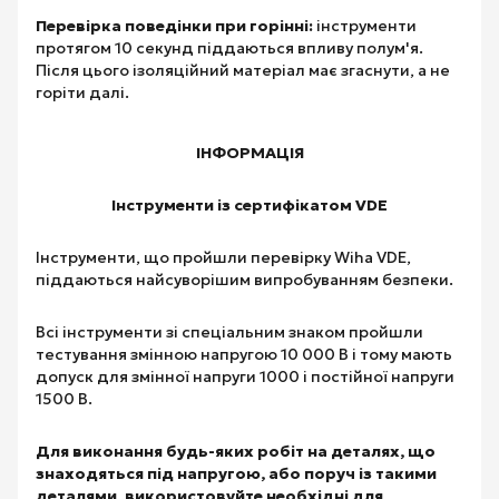
Перевірка поведінки при горінні:
інструменти
протягом 10 секунд піддаються впливу полум'я.
Після цього ізоляційний матеріал має згаснути, а не
горіти далі.
ІНФОРМАЦІЯ
Інструменти із сертифікатом VDE
Інструменти, що пройшли перевірку Wiha VDE,
піддаються найсуворішим випробуванням безпеки.
Всі інструменти зі спеціальним знаком пройшли
тестування змінною напругою 10 000 В і тому мають
допуск для змінної напруги 1000 і постійної напруги
1500 В.
Для виконання будь-яких робіт на деталях, що
знаходяться під напругою, або поруч із такими
деталями, використовуйте необхідні для