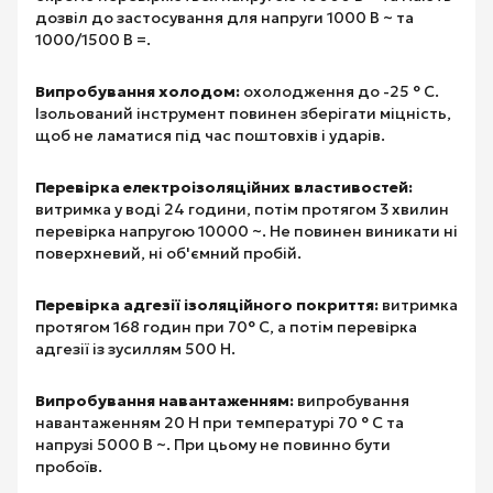
дозвіл до застосування для напруги 1000 В ~ та
1000/1500 В =.
Випробування холодом:
охолодження до -25 ° C.
Ізольований інструмент повинен зберігати міцність,
щоб не ламатися під час поштовхів і ударів.
Перевірка електроізоляційних властивостей:
витримка у воді 24 години, потім протягом 3 хвилин
перевірка напругою 10000 ~. Не повинен виникати ні
поверхневий, ні об'ємний пробій.
Перевірка адгезії ізоляційного покриття:
витримка
протягом 168 годин при 70° C, а потім перевірка
адгезії із зусиллям 500 Н.
Випробування навантаженням:
випробування
навантаженням 20 Н при температурі 70 ° C та
напрузі 5000 В ~. При цьому не повинно бути
пробоїв.