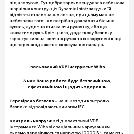
під напругою. Тут добре зарекомендувала себе нова
шарнірна конструкція DynamicJoint: завдяки їй
відрізати стало значно легше, при цьому менше
небезпеки того, що потрібно докладати більше
зусиль, судомно стискаючи рукоятку, або що
ковзатиме рука. Крім цього, додаткову безпеку
гарантує сильна ізоляція ручок та їх закруглені кінці,
що перешкоджають зісковзування пальців.
Ізольований VDE інструмент Wiha
З ним Ваша робота буде безпечнішою,
ефективнішою і щадить здоров'я.
Перевірена безпека
– наші методи контролю
безпеки відповідають вимогам IEC.
Контроль напруги:
всі діелектричні VDE
інструменти Wiha зі спеціальним маркуванням
окремо перевіряються напругою 10000 В ~ та мають