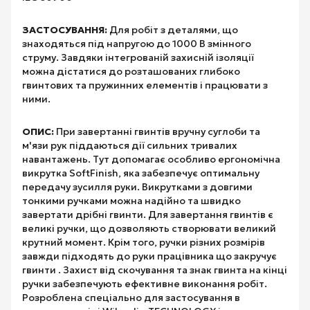
ЗАСТОСУВАННЯ:
Для робіт з деталями, що
знаходяться під напругою до 1000 В змінного
струму. Завдяки інтегрованій захисній ізоляції
можна дістатися до розташованих глибоко
гвинтових та пружинних елементів і працювати з
ними.
ОПИС:
При завертанні гвинтів вручну суглоби та
м'язи рук піддаються дії сильних тривалих
навантажень. Тут допомагає особливо ергономічна
викрутка SoftFinish, яка забезпечує оптимальну
передачу зусилля руки. Викрутками з довгими
тонкими ручками можна надійно та швидко
завертати дрібні гвинти. Для завертання гвинтів є
великі ручки, що дозволяють створювати великий
крутний момент. Крім того, ручки різних розмірів
завжди підходять до руки працівника що закручує
гвинти . Захист від скочування та знак гвинта на кінці
ручки забезпечують ефективне виконання робіт.
Розроблена спеціально для застосування в