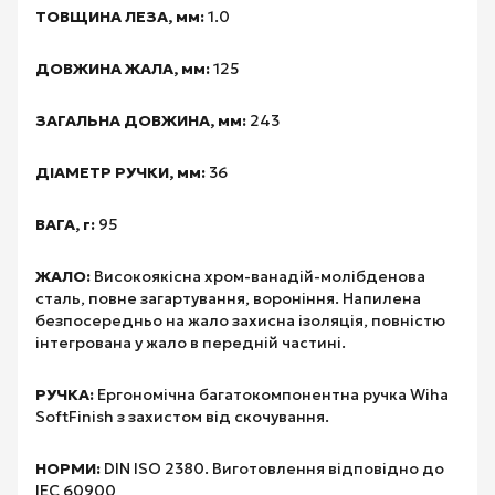
ТОВЩИНА ЛЕЗА, мм:
1.0
ДОВЖИНА ЖАЛА, мм:
125
ЗАГАЛЬНА ДОВЖИНА, мм:
243
ДІАМЕТР РУЧКИ, мм:
36
ВАГА, г:
95
ЖАЛО:
Високоякісна хром-ванадій-молібденова
сталь, повне загартування, вороніння. Напилена
безпосередньо на жало захисна ізоляція, повністю
інтегрована у жало в передній частині.
РУЧКА:
Ергономічна багатокомпонентна ручка Wiha
SoftFinish з захистом від скочування.
НОРМИ:
DIN ISO 2380. Виготовлення відповідно до
IEC 60900