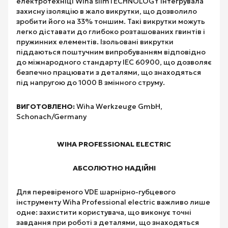
електротехніці Wiha slimTECHNOLOGY інтегрувала
захисну ізоляцію в жало викрутки, що дозволило
зробити його на 33% тоншим. Такі викрутки можуть
легко діставати до глибоко розташованих гвинтів і
пружинних елементів. Ізольовані викрутки
піддаються поштучним випробуванням відповідно
до міжнародного стандарту IEC 60900, що дозволяє
безпечно працювати з деталями, що знаходяться
під напругою до 1000 В змінного струму.
ВИГОТОВЛЕНО:
Wiha Werkzeuge GmbH,
Schonach/Germany
WIHA PROFESSIONAL ELECTRIC
АБСОЛЮТНО НАДІЙНІ
Для перевіреного VDE шарнірно-губцевого
інструменту Wiha Professional electric важливо лише
одне: захистити користувача, що виконує точні
завдання при роботі з деталями, що знаходяться