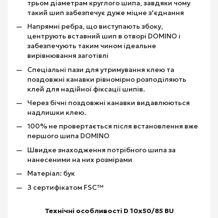
трьом діаметрам круглого шипа, завдяки чому
такий шип забезпечує дуже міцне з'єднання
Напрямні ребра, що виступають збоку,
центрують вставний шип в отворі DOMINO і
забезпечують таким чином ідеальне
вирівнювання заготівлі
Спеціальні пази для утримування клею та
поздовжні канавки рівномірно розподіляють
клей для надійної фіксації шипів.
Через бічні поздовжні канавки видавлюються
надлишки клею.
100% не провертається після встановлення вже
першого шипа DOMINO
Швидке знаходження потрібного шипа за
нанесеними на них розмірами
Матеріал: бук
З сертифікатом FSC™
Технічні особливості D 10x50/85 BU