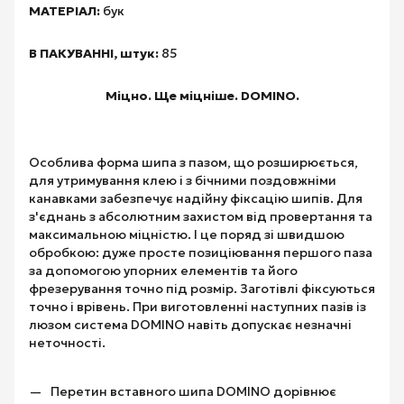
МАТЕРІАЛ:
бук
В ПАКУВАННІ, штук:
85
Міцно. Ще міцніше. DOMINO.
Особлива форма шипа з пазом, що розширюється,
для утримування клею і з бічними поздовжніми
канавками забезпечує надійну фіксацію шипів. Для
з'єднань з абсолютним захистом від провертання та
максимальною міцністю. І це поряд зі швидшою
обробкою: дуже просте позиціювання першого паза
за допомогою упорних елементів та його
фрезерування точно під розмір. Заготівлі фіксуються
точно і врівень. При виготовленні наступних пазів із
люзом система DOMINO навіть допускає незначні
неточності.
Перетин вставного шипа DOMINO дорівнює