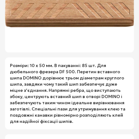
Розміри: 10 х 50 мм. В пакуванні: 85 шт. Для
дюбельного фрезера DF 500. Перетин вставного
шипа DOMINO дорівнює трьом діаметрам круглого
шипа, завдяки чому такий шип забезпечує дуже
міцне з'єднання. Напрямні ребра, що виступають
збоку, центрують вставний шип в отворі DOMINO і
забезпечують таким чином ідеальне вирівнювання
заготівлі. Спеціальні пази для утримування клею та
поздовжні канавки рівномірно розподіляють клей
для надійної фіксації шипів.