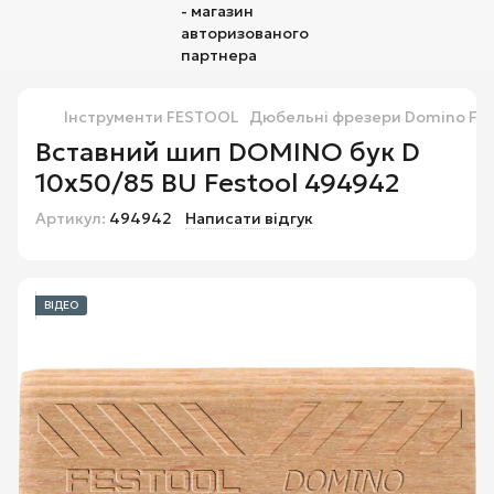
Інструменти FESTOOL
Дюбельні фрезери Domino Fes
Вставний шип DOMINO бук D
10x50/85 BU Festool 494942
Артикул:
494942
Написати відгук
ВІДЕО