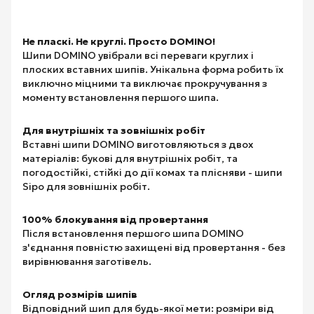
Не пласкі. Не круглі. Просто DOMINO!
Шипи DOMINO увібрали всі переваги круглих і
плоских вставних шипів. Унікальна форма робить їх
виключно міцними та виключає прокручування з
моменту встановлення першого шипа.
Для внутрішніх та зовнішніх робіт
Вставні шипи DOMINO виготовляються з двох
матеріалів: букові для внутрішніх робіт, та
погодостійкі, стійкі до дії комах та плісняви - шипи
Sipo для зовнішніх робіт.
100% блокування від провертання
Після встановлення першого шипа DOMINO
з'єднання повністю захищені від провертання - без
вирівнювання заготівель.
Огляд розмірів шипів
Відповідний шип для будь-якої мети: розміри від