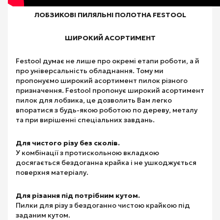
ЛОБЗИКОВІ ПИЛЯЛЬНІ ПОЛОТНА FESTOOL
ШИРОКИЙ АСОРТИМЕНТ
Festool думає не лише про окремі етапи роботи, а й
про універсальність обладнання. Тому ми
пропонуємо широкий асортимент пилок різного
призначення. Festool пропонує широкий асортимент
пилок для лобзика, це дозволить Вам легко
впоратися з будь-якою роботою по дереву, металу
та при вирішенні спеціальних завдань.
Для чистого різу без сколів.
У комбінації з протискольною вкладкою
досягається бездоганна крайка і не ушкоджується
поверхня матеріалу.
Для різання під потрібним кутом.
Пилки для різу з бездоганно чистою крайкою під
заданим кутом.