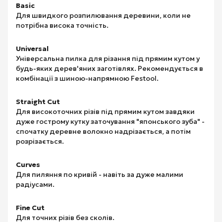
Basic
Для швидкого розпилювання деревини, коли не
потрібна висока точність.
Universal
Універсальна пилка для різання під прямим кутом у
будь-яких дерев'яних заготівлях. Рекомендується в
комбінації з шиною-напрямною Festool.
Straight Cut
Для високоточних різів під прямим кутом завдяки
дуже гострому кутку заточування "японського зуба" -
спочатку деревне волокно надрізається, а потім
розрізається.
Curves
Для пиляння по кривій - навіть за дуже малими
радіусами.
Fine Cut
Для точних різів без сколів.