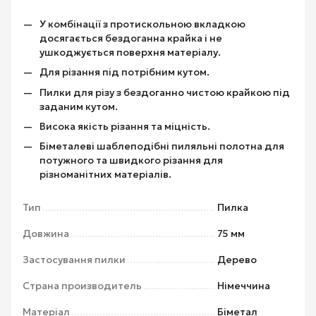
У комбінації з протискольною вкладкою
досягається бездоганна крайка і не
ушкоджується поверхня матеріалу.
Для різання під потрібним кутом.
Пилки для різу з бездоганно чистою крайкою під
заданим кутом.
Висока якість різання та міцність.
Біметалеві шаблеподібні пиляльні полотна для
потужного та швидкого різання для
різноманітних матеріалів.
Тип
Пилка
Довжина
75 мм
Застосування пилки
Дерево
Страна производитель
Німеччина
Матеріал
Біметал