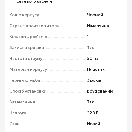
сетевого кабеля
Колір корпусу
Чорний
Страна производитель
Німеччина
Кількість роз'ємів
1
Захисна кришка
Так
Частота струму
50 Гц
Матеріал корпусу
Пластик
Термін служби
3 років
Спосіб установки
Вбудований
Заземлення
Так
Напруга
220 В
Стан
Новий