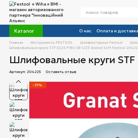
Перейти к основному контенту
Каталог
О нас
Оплата и доставк
Главная
Инструменты FESTOOL
Шлифматериал Festool
Шлиф
Шлифовальные круги STF D225 P180 GR S/25 Granat Soft Festool 20422
Шлифовальные круги STF D
Артикул: 204225
Оставить отзыв
−15%