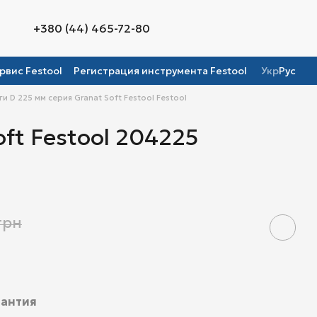
+380 (44) 465-72-80
рвис Festool
Регистрация инструмента Festool
Укр
Рус
 D 225 мм серия Granat Soft Festool Festool
ft Festool 204225
грн
рантия