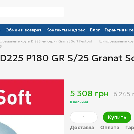
а
Обмен и возврат
Контакты и адрес
Блог
Гарантия и се
овальные круги D 225 мм серия Granat Soft Festool
Шлифовальные круги
5
225 P180 GR S/25 Granat So
5 308 грн
6 245 
В наличии
Купить
Доставка
Оплата
Га