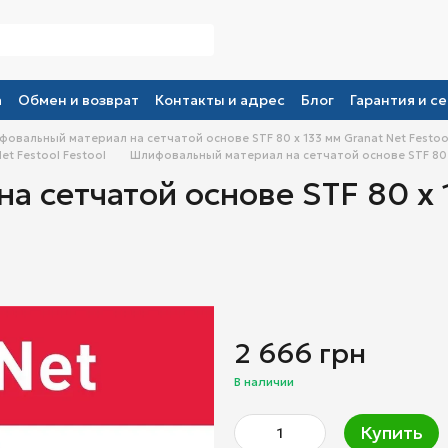
а
Обмен и возврат
Контакты и адрес
Блог
Гарантия и се
овальный материал на сетчатой основе STF 80 x 133 мм Granat Net Festoo
t Festool Festool
Шлифовальный материал на сетчатой основе STF 80 x
 сетчатой основе STF 80 x 
2 666 грн
В наличии
Купить