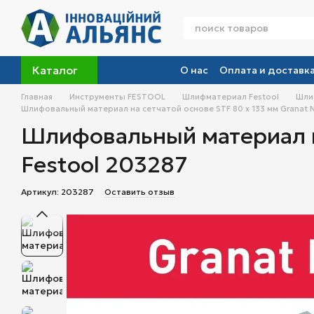
Перейти к основному контенту
Каталог
О нас
Оплата и доставк
Главная
Инструменты FESTOOL
Шлифматериал Festool
Шлиф
Шлифовальный материал на сетчатой основе STF 80 x 133 мм Granat Ne
Шлифовальный материал на
Festool 203287
Артикул: 203287
Оставить отзыв