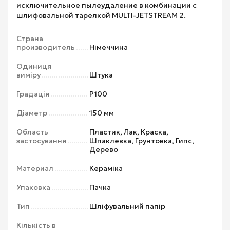
исключительное пылеудаление в комбинации с
шлифовальной тарелкой MULTI-JETSTREAM 2.
Страна
производитель
Німеччина
Одиниця
виміру
Штука
Градація
P100
Діаметр
150 мм
Область
Пластик, Лак, Краска,
застосування
Шпаклевка, Грунтовка, Гипс,
Дерево
Материал
Кераміка
Упаковка
Пачка
Тип
Шліфувальний папір
Кількість в