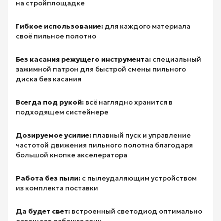
на стройплощадке
Гибкое использование:
для каждого материала
своё пильное полотно
Без касания режущего инструмента:
специальный
зажимной патрон для быстрой смены пильного
диска без касания
Всегда под рукой:
всё наглядно хранится в
подходящем систейнере
Дозируемое усилие:
плавный пуск и управление
частотой движения пильного полотна благодаря
большой кнопке акселератора
Работа без пыли:
с пылеудаляющим устройством
из комплекта поставки
Да будет свет:
встроенный светодиод оптимально
освещает рабочую зону