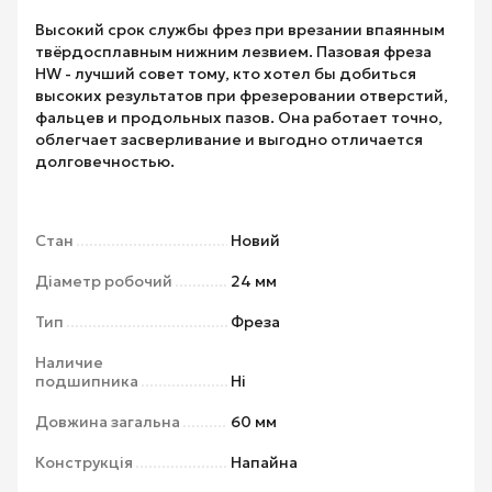
Высокий срок службы фрез при врезании впаянным
твёрдосплавным нижним лезвием. Пазовая фреза
HW - лучший совет тому, кто хотел бы добиться
высоких результатов при фрезеровании отверстий,
фальцев и продольных пазов. Она работает точно,
облегчает засверливание и выгодно отличается
долговечностью.
Стан
Новий
Діаметр робочий
24 мм
Тип
Фреза
Наличие
подшипника
Ні
Довжина загальна
60 мм
Конструкція
Напайна