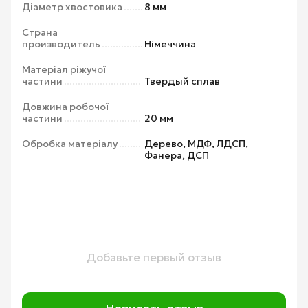
Діаметр хвостовика
8 мм
Страна
производитель
Німеччина
Матеріал ріжучої
частини
Твердый сплав
Довжина робочої
частини
20 мм
Обробка матеріалу
Дерево, МДФ, ЛДСП,
Фанера, ДСП
Добавьте первый отзыв