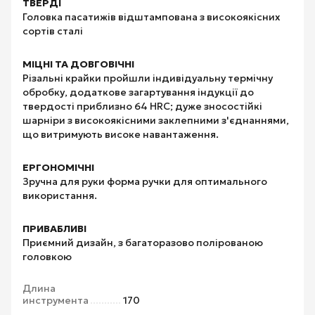
ТВЕРДІ
Головка пасатижів відштампована з високоякісних
сортів сталі
МІЦНІ ТА ДОВГОВІЧНІ
Різальні крайки пройшли індивідуальну термічну
обробку, додаткове загартування індукції до
твердості приблизно 64 HRC; дуже зносостійкі
шарніри з високоякісними заклепними з'єднаннями,
що витримують високе навантаження.
ЕРГОНОМІЧНІ
Зручна для руки форма ручки для оптимального
використання.
ПРИВАБЛИВІ
Приємний дизайн, з багаторазово полірованою
головкою
Длина
инструмента
170