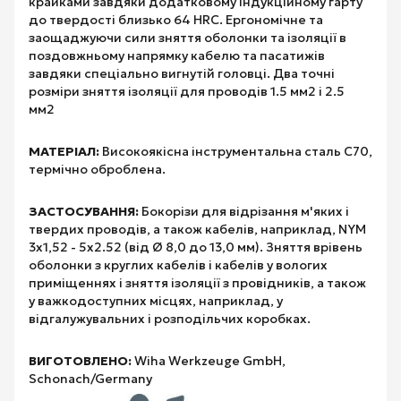
крайками завдяки додатковому індукційному гарту
до твердості близько 64 HRC. Ергономічне та
заощаджуючи сили зняття оболонки та ізоляції в
поздовжньому напрямку кабелю та пасатижів
завдяки спеціально вигнутій головці. Два точні
розміри зняття ізоляції для проводів 1.5 мм2 і 2.5
мм2
МАТЕРІАЛ:
Високоякісна інструментальна сталь C70,
термічно оброблена.
ЗАСТОСУВАННЯ:
Бокорізи для відрізання м'яких і
твердих проводів, а також кабелів, наприклад, NYM
3x1,52 - 5x2.52 (від Ø 8,0 до 13,0 мм). Зняття врівень
оболонки з круглих кабелів і кабелів у вологих
приміщеннях і зняття ізоляції з провідників, а також
у важкодоступних місцях, наприклад, у
відгалужувальних і розподільчих коробках.
ВИГОТОВЛЕНО:
Wiha Werkzeuge GmbH,
Schonach/Germany