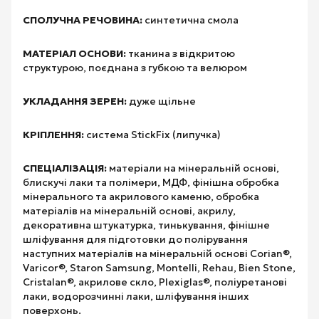
СПОЛУЧНА РЕЧОВИНА:
синтетична смола
МАТЕРІАЛ ОСНОВИ:
тканина з відкритою
структурою, поєднана з губкою та велюром
УКЛАДАННЯ ЗЕРЕН:
дуже щільне
КРІПЛЕННЯ:
система StickFix (липучка)
СПЕЦІАЛІЗАЦІЯ:
матеріали на мінеральній основі,
блискучі лаки та полімери, МДФ, фінішна обробка
мінерального та акрилового каменю, обробка
матеріалів на мінеральній основі, акрилу,
декоративна штукатурка, тинькування, фінішне
шліфування для підготовки до полірування
наступних матеріалів на мінеральній основі Corian®,
Varicor®, Staron Samsung, Montelli, Rehau, Bien Stone,
Cristalan®, акрилове скло, Plexiglas®, поліуретанові
лаки, водорозчинні лаки, шліфування інших
поверхонь.