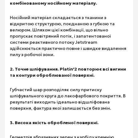
комбінованому носійному матеріалу.
Носійний матеріал складається з тканини з
відкритою структурою, поєднаною з губкою та
велюром. Шляхом цієї комбінації, що вільно
пропускає повітряний потік, і запатентованої
системи реактивного потоку Jetstream
здійснюється практично повне і швидке видалення
пилу з робочої зони.
2. Точне шліфування. Platin'2 повторює всі вигини
та контури оброблюваної поверхні.
Губчастий шар розподіляє силу притиску
шліфувального круга до лакофарбового покриття. В
результаті виходить ідеально відшліфована
поверхня, фактура якої залишається без змін.
3. Висока якість обробленої поверхні.
Геометрія абразивних зерен з карбіду кремнію