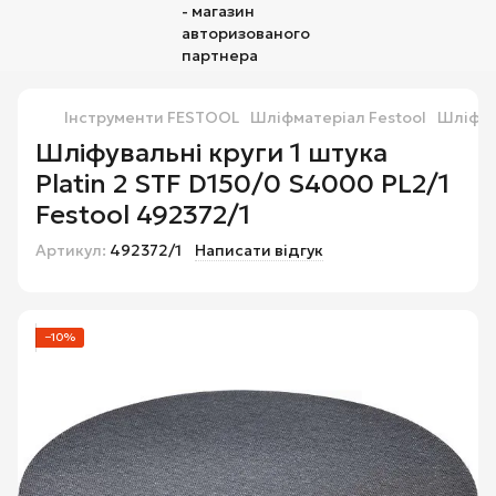
Інструменти FESTOOL
Шліфматеріал Festool
Шліфува
Шліфувальні круги 1 штука
Platin 2 STF D150/0 S4000 PL2/1
Festool 492372/1
Артикул:
492372/1
Написати відгук
−10%