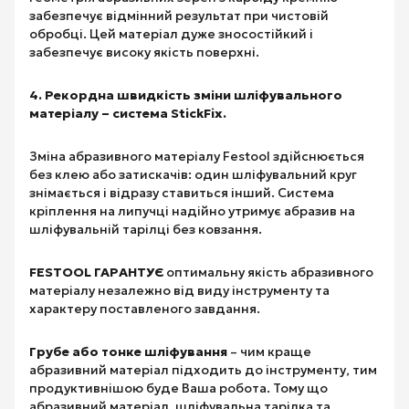
забезпечує відмінний результат при чистовій
обробці. Цей матеріал дуже зносостійкий і
забезпечує високу якість поверхні.
4. Рекордна швидкість зміни шліфувального
матеріалу – система StickFix.
Зміна абразивного матеріалу Festool здійснюється
без клею або затискачів: один шліфувальний круг
знімається і відразу ставиться інший. Система
кріплення на липучці надійно утримує абразив на
шліфувальній тарілці без ковзання.
FESTOOL ГАРАНТУЄ
оптимальну якість абразивного
матеріалу незалежно від виду інструменту та
характеру поставленого завдання.
Грубе або тонке шліфування
– чим краще
абразивний матеріал підходить до інструменту, тим
продуктивнішою буде Ваша робота. Тому що
абразивний матеріал, шліфувальна тарілка та