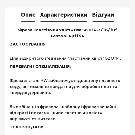
Опис
Характеристики
Відгуки
Фреза «ластівчин хвіст» HW S8 D14.3/16/10°
Festool 491164
ЗАСТОСУВАННЯ:
Для відкритого з'єднання "ластівчин хвіст" SZO 14.
ПЕРЕВАГИ І СПЕЦІАЛІЗАЦІЯ:
Фреза зі сталі HW забезпечує підвищену плавність
ходу, оптимально придатна для обробки плит та
твердої деревини.
В комбінації з фрезера, шаблону і фрези звичайні
відкриті і потаємні шипи «ластівчин хвіст»
вирізаються миттєво
ТЕХНІЧНІ ДАНІ: