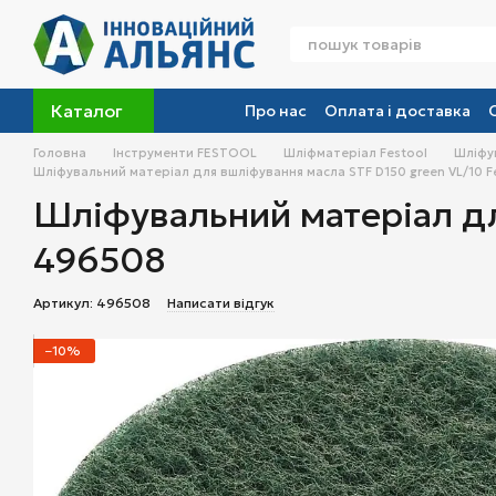
Перейти до основного контенту
Каталог
Про нас
Оплата і доставка
Головна
Інструменти FESTOOL
Шліфматеріал Festool
Шліфув
Шліфувальний матеріал для вшліфування масла STF D150 green VL/10 F
Шліфувальний матеріал дл
496508
Артикул: 496508
Написати відгук
−10%