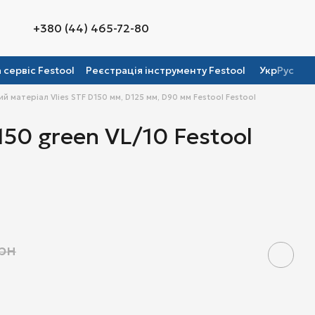
+380 (44) 465-72-80
а сервіс Festool
Реєстрація інструменту Festool
Укр
Рус
й матеріал Vlies STF D150 мм, D125 мм, D90 мм Festool Festool
50 green VL/10 Festool
грн