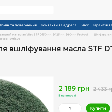
Обмін та повернення
Контакти та адреса
Блог
Гарантія т
альний матеріал Vlies STF D150 мм, D125 мм, D90 мм Festool
Шліфувальни
estool 496508
я вшліфування масла STF D1
2 189 грн
2 433 
В наявності
Купити