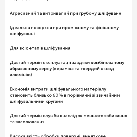
Агресивний та витривалий при грубому шліфуванні
Ідеальна поверхня при проміжному та фінішному
шліфуванні
Для всіх етапів шліфування
Довгий термін експлуатації завдяки комбінованому
абразивному зерну (кераміка та твердий оксид
алюмінію)
Економія витрати шліфувального матеріалу
становить близько 60% в порівнянні зі звичайним
шліфувальними кругами
Довгий термін служби внаслідок меншого забивання
та засолювання
Висока якість обробки поверхні, виняткове