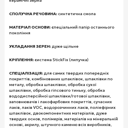
керамічні зерна
СПОЛУЧНА РЕЧОВИНА:
синтетична смола
МАТЕРІАЛ ОСНОВИ: с
пеціальний папір останнього
покоління
УКЛАДАННЯ ЗЕРЕН:
дуже щільне
КРІПЛЕННЯ: с
истема StickFix (липучка)
СПЕЦІАЛІЗАЦІЯ:
для самих твердих попередніх
покриттів, комбінованих шпаклівок, шпаклівки по
металу, обробка шпаклівки, обробка сухої
шпаклівки, обробка гіпсового тиньку, обробка
вододисперсійної шпаклівки/готової шпаклівки,
заповнювачів і лакофарбових покриттів, сучасних
лаків, лаків VOC, водорозчинних лаків, поліефірних
шпаклівок, двокомпонентних матеріалів, дуже
твердих основ, полімерів, матеріалів на мінеральній
основі, акрилу, штучного каменю всіх виробників,