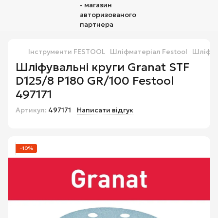
Інструменти FESTOOL
Шліфматеріал Festool
Шліфува
Шліфувальні круги Granat STF
D125/8 P180 GR/100 Festool
497171
Артикул:
497171
Написати відгук
−10%