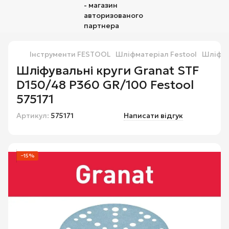
Інструменти FESTOOL
Шліфматеріал Festool
Шліфува
Шліфувальні круги Granat STF
D150/48 P360 GR/100 Festool
575171
Артикул:
575171
Написати відгук
−15%