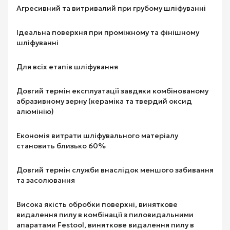
Агресивний та витривалий при грубому шліфуванні
Ідеальна поверхня при проміжному та фінішному
шліфуванні
Для всіх етапів шліфування
Довгий термін експлуатації завдяки комбінованому
абразивному зерну (кераміка та твердий оксид
алюмінію)
Економія витрати шліфувального матеріалу
становить близько 60%
Довгий термін служби внаслідок меншого забивання
та засолювання
Висока якість обробки поверхні, виняткове
видалення пилу в комбінації з пиловидальними
апаратами Festool, виняткове видалення пилу в