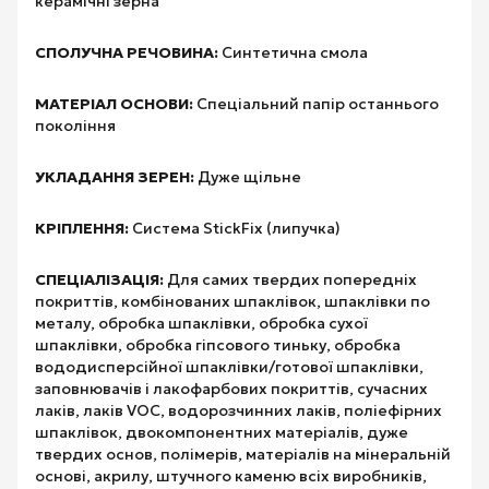
керамічні зерна
СПОЛУЧНА РЕЧОВИНА:
Синтетична смола
МАТЕРІАЛ ОСНОВИ:
Спеціальний папір останнього
покоління
УКЛАДАННЯ ЗЕРЕН:
Дуже щільне
КРІПЛЕННЯ:
Система StickFix (липучка)
СПЕЦІАЛІЗАЦІЯ:
Для самих твердих попередніх
покриттів, комбінованих шпаклівок, шпаклівки по
металу, обробка шпаклівки, обробка сухої
шпаклівки, обробка гіпсового тиньку, обробка
вододисперсійної шпаклівки/готової шпаклівки,
заповнювачів і лакофарбових покриттів, сучасних
лаків, лаків VOC, водорозчинних лаків, поліефірних
шпаклівок, двокомпонентних матеріалів, дуже
твердих основ, полімерів, матеріалів на мінеральній
основі, акрилу, штучного каменю всіх виробників,