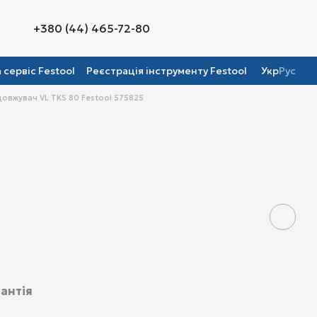
+380 (44) 465-72-80
а сервіс Festool
Реєстрація інструменту Festool
Укр
Рус
овжувач VL TKS 80 Festool 575825
антія