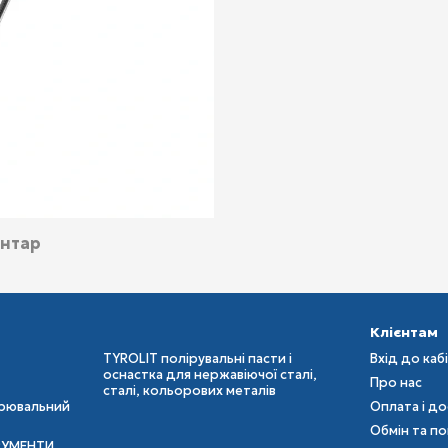
ентар
Клієнтам
TYROLIT полірувальні пасти і
Вхід до каб
оснастка для нержавіючої сталі,
Про нас
сталі, кольорових металів
ірювальний
Оплата і д
Обмін та п
РУМЕНТИ,