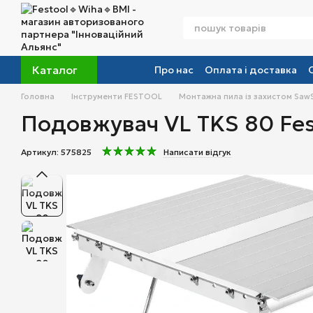
Перейти до основного контенту
Каталог
Про нас
Оплата і доставка
Головна
Інструменти FESTOOL
Монтажна пила із захистом SawS
Подовжувач VL TKS 80 Fes
Артикул: 575825
Написати відгук