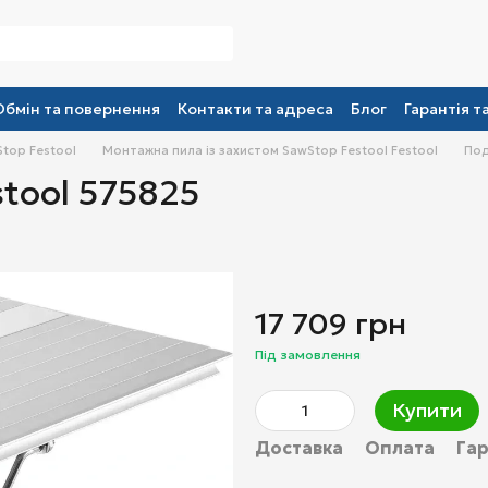
Обмін та повернення
Контакти та адреса
Блог
Гарантія т
top Festool
Монтажна пила із захистом SawStop Festool Festool
Под
tool 575825
17 709 грн
Під замовлення
Купити
Доставка
Оплата
Гар