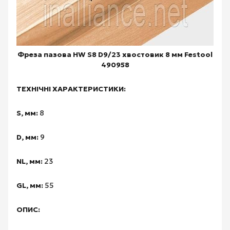
Фреза пазова HW S8 D9/23 хвостовик 8 мм Festool
490958
ТЕХНІЧНІ ХАРАКТЕРИСТИКИ:
S, мм:
8
D, мм:
9
NL, мм:
23
GL, мм:
55
ОПИС: