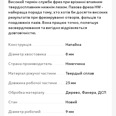
Високий термін служби фрез при врізанні впаяним
твердосплавним нижнім лезом. Пазова фреза HW -
найкраща порада тому, хто хотів би досягти високих
результатів при фрезеруванні отворів, фальців та
поздовжніх пазів. Вона працює точно, полегшує
засвердлювання та вигідно відрізняється
довговічністю.
Конструкція
Напайна
Діаметр хвостовика
8 мм
Страна производитель
Німеччина
Матеріал ріжучої частини
Твердый сплав
Довжина робочої частини
23 мм
Обробка матеріалу
Дерево, Фанера, ДСП
Стан
Новий
Діаметр робочий
9 мм