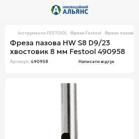
Інструменти FESTOOL
Фрези Festool
Фрези пазові H
Фреза пазова HW S8 D9/23
хвостовик 8 мм Festool 490958
Артикул:
490958
Написати відгук